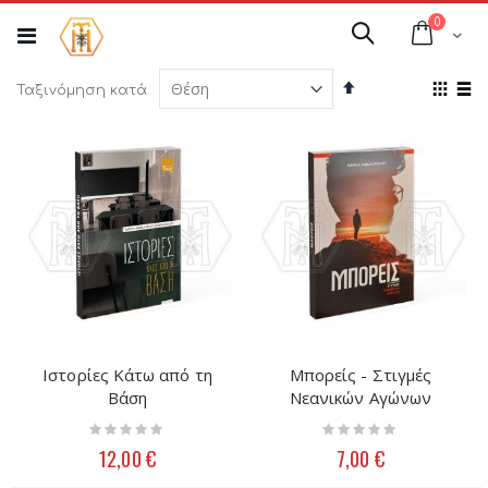
Μετάβαση
στοιχεί
0
στο
Cart
Αναζήτηση
περιεχόμενο
Φθίνουσα
Προ
Ταξινόμηση κατά
ταξινόμηση
ως
Πλέγμ
Λί
Ιστορίες Κάτω από τη
Μπορείς - Στιγμές
Βάση
Νεανικών Αγώνων
Rating:
Rating:
0%
0%
12,00 €
7,00 €