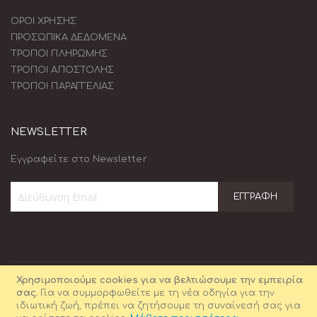
ΟΡΟΙ ΧΡΗΣΗΣ
ΠΡΟΣΩΠΙΚΑ ΔΕΔΟΜΕΝΑ
ΤΡΟΠΟΙ ΠΛΗΡΩΜΗΣ
ΤΡΟΠΟΙ ΑΠΟΣΤΟΛΗΣ
ΤΡΟΠΟΙ ΠΑΡΑΓΓΕΛΙΑΣ
NEWSLETTER
Εγγραφείτε στο Newsletter
ΕΓΓΡΑΦΉ
Εγγραφή
στο
Ενημερωτικό
Δελτίο:
Χρησιμοποιούμε cookies για να βελτιώσουμε την εμπειρία
σας.
Για να συμμορφωθείτε με τη νέα οδηγία για την
ιδιωτική ζωή, πρέπει να ζητήσουμε τη συναίνεσή σας για