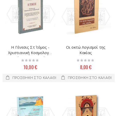
Η Γένεσις Στ΄ τόμος -
Οι οκτώ Λογισμοί της
Χριστιανική Κοσμολογία
Κακίας
καί ἀνθρωπολογία
Rating:
Rating:
0%
0%
10,00 €
8,00 €
ΠΡΟΣΘΉΚΗ ΣΤΟ ΚΑΛΆΘΙ
ΠΡΟΣΘΉΚΗ ΣΤΟ ΚΑΛΆΘΙ