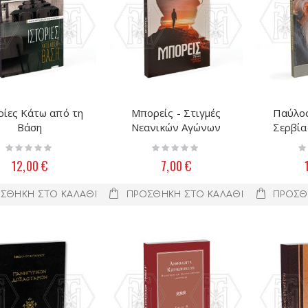
ρίες Κάτω από τη
Μπορείς - Στιγμές
Παύλος
Βάση
Νεανικών Αγώνων
Σερβίας
των 
Rating:
Rating:
Ra
0%
0%
0
12,00 €
7,00 €
ΣΘΉΚΗ ΣΤΟ ΚΑΛΆΘΙ
ΠΡΟΣΘΉΚΗ ΣΤΟ ΚΑΛΆΘΙ
ΠΡΟΣΘ