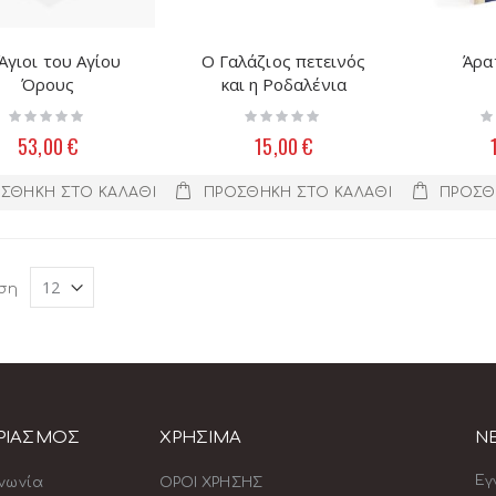
Άγιοι του Αγίου
Ο Γαλάζιος πετεινός
Άρατ
Όρους
και η Ροδαλένια
Rating:
Rating:
Ra
0%
0%
0
53,00 €
15,00 €
ΣΘΉΚΗ ΣΤΟ ΚΑΛΆΘΙ
ΠΡΟΣΘΉΚΗ ΣΤΟ ΚΑΛΆΘΙ
ΠΡΟΣΘ
ση
ΡΙΑΣΜΟΣ
ΧΡΗΣΙΜΑ
N
Εγ
ινωνία
ΟΡΟΙ ΧΡΗΣΗΣ