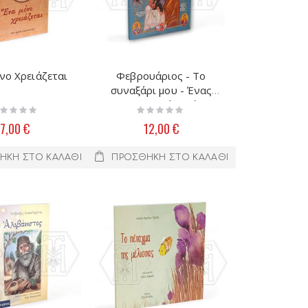
νο Χρειάζεται
Φεβρουάριος - Το
συναξάρι μου - Ένας
Άγιος για κάθε μέρα
ting:
Rating:
%
0%
7,00 €
12,00 €
ΉΚΗ ΣΤΟ ΚΑΛΆΘΙ
ΠΡΟΣΘΉΚΗ ΣΤΟ ΚΑΛΆΘΙ