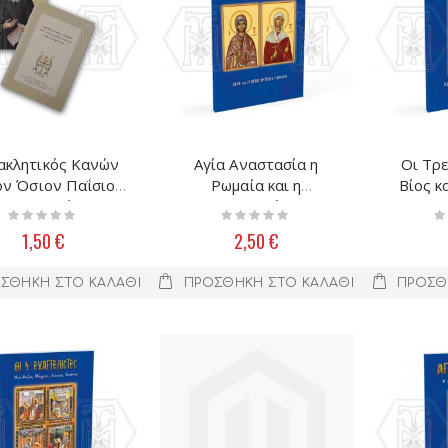
ακλητικός Κανών
Αγία Αναστασία η
Οι Τρε
τον Όσιον Παΐσιον
Ρωμαία και η
Βί
ον Αγιορείτην
Φαρμακολύτρια
Rating:
Rating:
Ra
0%
0%
0
1,50 €
2,50 €
ΣΘΉΚΗ ΣΤΟ ΚΑΛΆΘΙ
ΠΡΟΣΘΉΚΗ ΣΤΟ ΚΑΛΆΘΙ
ΠΡΟΣΘ