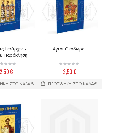
ις Ιεράρχες -
Άγιοι Θεόδωροι
ος και Παράκληση
ting:
Rating:
%
0%
2,50 €
2,50 €
ΉΚΗ ΣΤΟ ΚΑΛΆΘΙ
ΠΡΟΣΘΉΚΗ ΣΤΟ ΚΑΛΆΘΙ