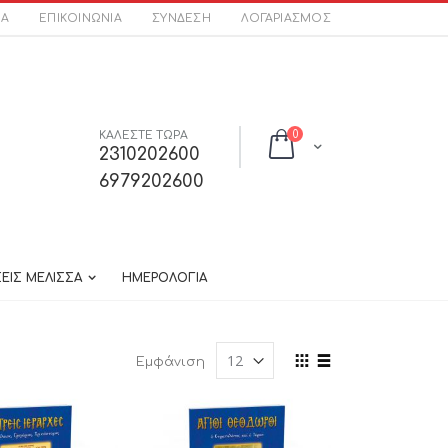
ΣΑ
ΕΠΙΚΟΙΝΩΝΊΑ
ΣΎΝΔΕΣΗ
ΛΟΓΑΡΙΑΣΜΌΣ
στοιχεία
ΚΑΛΕΣΤΕ ΤΩΡΑ
0
Cart
2310202600
6979202600
ΕΙΣ ΜΕΛΙΣΣΑ
ΗΜΕΡΟΛΟΓΙΑ
Προβολή
Εμφάνιση
ως
Πλέγμα
Λίστα