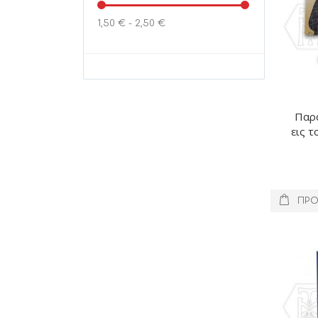
1,50 € - 2,50 €
Παρ
εις 
τ
ΠΡΟ