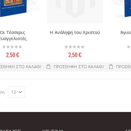
Οι Τέσσερις
Η Ανάληψη του Χριστού
Άγιο
Ευαγγελιστές
Rating:
Rating:
Ra
0%
0%
0
2,50 €
2,50 €
ΣΘΉΚΗ ΣΤΟ ΚΑΛΆΘΙ
ΠΡΟΣΘΉΚΗ ΣΤΟ ΚΑΛΆΘΙ
ΠΡΟΣΘ
ση