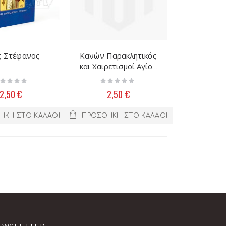
ς Στέφανος
Κανών Παρακλητικός
και Χαιρετισμοί Αγίου
Γρηγορίου του Παλαμά
ting:
Rating:
%
0%
2,50 €
2,50 €
ΉΚΗ ΣΤΟ ΚΑΛΆΘΙ
ΠΡΟΣΘΉΚΗ ΣΤΟ ΚΑΛΆΘΙ