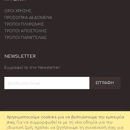
ΟΡΟΙ ΧΡΗΣΗΣ
ΠΡΟΣΩΠΙΚΑ ΔΕΔΟΜΕΝΑ
ΤΡΟΠΟΙ ΠΛΗΡΩΜΗΣ
ΤΡΟΠΟΙ ΑΠΟΣΤΟΛΗΣ
ΤΡΟΠΟΙ ΠΑΡΑΓΓΕΛΙΑΣ
NEWSLETTER
Εγγραφείτε στο Newsletter
ΕΓΓΡΑΦΉ
Εγγραφή
στο
Ενημερωτικό
Δελτίο:
Χρησιμοποιούμε cookies για να βελτιώσουμε την εμπειρία
σας.
Για να συμμορφωθείτε με τη νέα οδηγία για την
ιδιωτική ζωή, πρέπει να ζητήσουμε τη συναίνεσή σας για