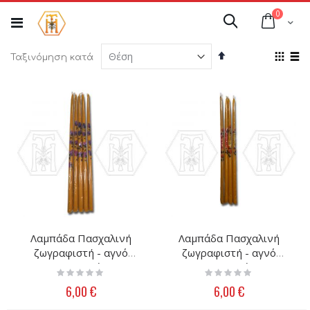
Μετάβαση
στοιχεί
0
στο
Cart
Αναζήτηση
περιεχόμενο
Φθίνουσα
Προ
Ταξινόμηση κατά
ταξινόμηση
ως
Πλέγμ
Λί
Λαμπάδα Πασχαλινή
Λαμπάδα Πασχαλινή
ζωγραφιστή - αγνό
ζωγραφιστή - αγνό
μελισσοκέρι
μελισσοκέρι
Rating:
Rating:
0%
0%
6,00 €
6,00 €