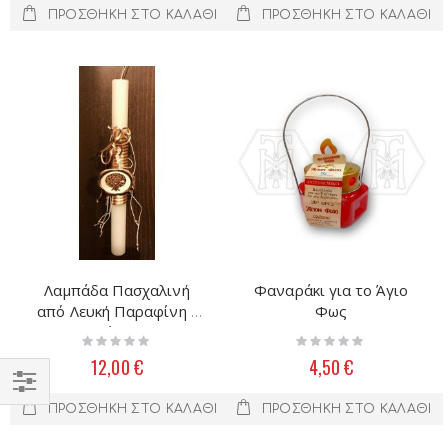
ΠΡΟΣΘΉΚΗ ΣΤΟ ΚΑΛΆΘΙ
ΠΡΟΣΘΉΚΗ ΣΤΟ ΚΑΛΆΘΙ
Λαμπάδα Πασχαλινή
Φαναράκι για το Άγιο
από Λευκή Παραφίνη -
Φως
στρόγγυλη
Rating:
Rating:
0%
0%
12,00 €
4,50 €
Filter
ΠΡΟΣΘΉΚΗ ΣΤΟ ΚΑΛΆΘΙ
ΠΡΟΣΘΉΚΗ ΣΤΟ ΚΑΛΆΘΙ