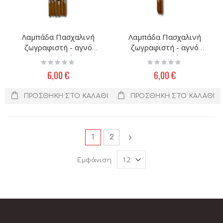
Λαμπάδα Πασχαλινή
Λαμπάδα Πασχαλινή
ζωγραφιστή - αγνό
ζωγραφιστή - αγνό
μελισσοκέρι
μελισσοκέρι
Rating:
Rating:
0%
0%
6,00 €
6,00 €
ΠΡΟΣΘΉΚΗ ΣΤΟ ΚΑΛΆΘΙ
ΠΡΟΣΘΉΚΗ ΣΤΟ ΚΑΛΆΘΙ
Σελίδα
Διαβάζετε αυτή τη στιγμή τη σελ
Σελίδα
Σελίδα
Επόμενο
1
2
Εμφάνιση