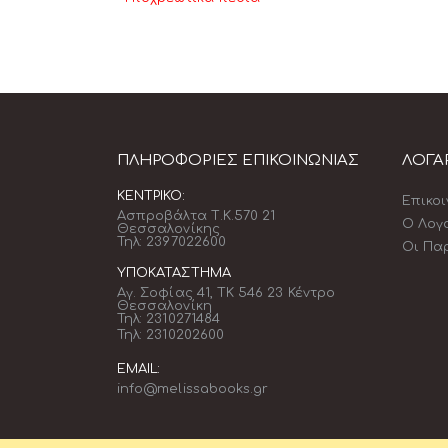
ΠΛΗΡΟΦΟΡΊΕΣ ΕΠΙΚΟΙΝΩΝΊΑΣ
ΛΟΓΑ
ΚΕΝΤΡΙΚΌ:
Επικο
Ασπροβάλτα Τ.Κ.570 21
Ο Λογ
Θεσσαλονίκης
Τηλ: 2397022600
Οι Πα
ΥΠΟΚΑΤΆΣΤΗΜΑ
Αγ. Σοφίας 41, ΤΚ 546 23 Κέντρο
Θεσσαλονίκη
Τηλ: 2310271484
Τηλ: 2310202600
EMAIL:
info@melissabooks.gr