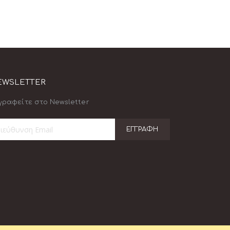
EWSLETTER
γραφείτε στο Newsletter
ΕΓΓΡΑΦΉ
γραφή
ο
ημερωτικό
τίο: