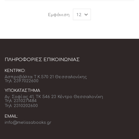
Εμφάνιση
ΠΛΗΡΟΦΟΡΊΕΣ ΕΠΙΚΟΙΝΩΝΊΑΣ
ΚΕΝΤΡΙΚΌ:
Ασπροβάλτα Τ.Κ.570 21 Θεσσαλονίκης
Τηλ: 2397022600
ΥΠΟΚΑΤΆΣΤΗΜΑ
Αγ. Σοφίας 41, ΤΚ 546 23 Κέντρο Θεσσαλονίκη
Τηλ: 2310271484
Τηλ: 2310202600
EMAIL:
info@melissabooks.gr