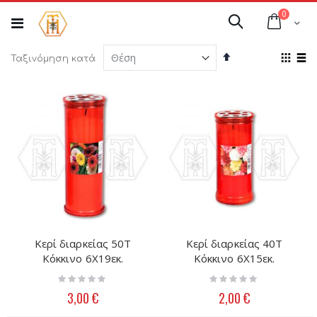
Μετάβαση
στοιχεί
0
στο
Cart
Αναζήτηση
περιεχόμενο
Φθίνουσα
Προ
Ταξινόμηση κατά
ταξινόμηση
ως
Πλέγμ
Λί
Κερί διαρκείας 50Τ
Κερί διαρκείας 40Τ
Κόκκινο 6Χ19εκ.
Κόκκινο 6X15εκ.
Rating:
Rating:
0%
0%
3,00 €
2,00 €