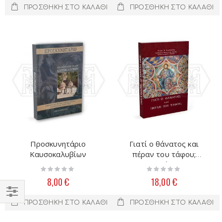
ΠΡΟΣΘΉΚΗ ΣΤΟ ΚΑΛΆΘΙ
ΠΡΟΣΘΉΚΗ ΣΤΟ ΚΑΛΆΘΙ
Προσκυνητάριο
Γιατί ο θάνατος και
Καυσοκαλυβίων
πέραν του τάφου;
(Δεμένο)
Rating:
Rating:
0%
0%
8,00 €
18,00 €
ΠΡΟΣΘΉΚΗ ΣΤΟ ΚΑΛΆΘΙ
ΠΡΟΣΘΉΚΗ ΣΤΟ ΚΑΛΆΘΙ
Filter