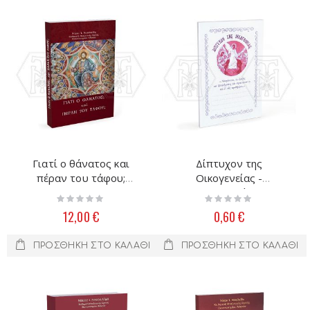
Γιατί ο θάνατος και
Δίπτυχον της
πέραν του τάφου;
Οικογενείας -
(Άδετο)
Βιβλιαράκι
Rating:
Rating:
0%
0%
12,00 €
0,60 €
ΠΡΟΣΘΉΚΗ ΣΤΟ ΚΑΛΆΘΙ
ΠΡΟΣΘΉΚΗ ΣΤΟ ΚΑΛΆΘΙ