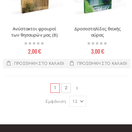
Ανύστακτοι φρουροί
Δροσοσταλίδες θεϊκής
των θησαυρών μας (8)
αύρας
Rating:
Rating:
0%
0%
2,00 €
3,00 €
ΠΡΟΣΘΉΚΗ ΣΤΟ ΚΑΛΆΘΙ
ΠΡΟΣΘΉΚΗ ΣΤΟ ΚΑΛΆΘΙ
Σελίδα
Διαβάζετε αυτή τη στιγμή τη σελ
Σελίδα
Σελίδα
Επόμενο
1
2
Εμφάνιση