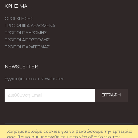
ΧΡΗΣΙΜΑ
ΟΡΟΙ ΧΡΗΣΗΣ
ΠΡΟΣΩΠΙΚΑ ΔΕΔΟΜΕΝΑ
ΤΡΟΠΟΙ ΠΛΗΡΩΜΗΣ
ΤΡΟΠΟΙ ΑΠΟΣΤΟΛΗΣ
ΤΡΟΠΟΙ ΠΑΡΑΓΓΕΛΙΑΣ
NEWSLETTER
Εγγραφείτε στο Newsletter
ΕΓΓΡΑΦΉ
Εγγραφή
στο
Ενημερωτικό
Δελτίο:
Χρησιμοποιούμε cookies για να βελτιώσουμε την εμπειρία
σας.
Για να συμμορφωθείτε με τη νέα οδηγία για την