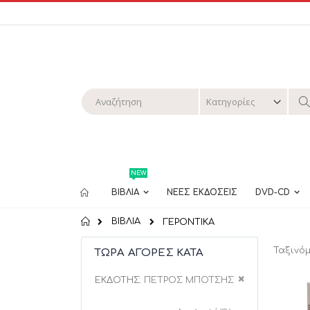
Μετάβαση
στο
περιεχόμενο
Αναζήτηση
Α
NEW
ΒΙΒΛΙΑ
ΝΕΕΣ ΕΚΔΟΣΕΙΣ
DVD-CD
ΒΙΒΛΙΑ
Αρχική
ΓΕΡΟΝΤΙΚΑ
Ταξινό
ΤΏΡΑ ΑΓΟΡΈΣ ΚΑΤΆ
Διαγραφή Αυτ
ΕΚΔΌΤΗΣ
ΠΕΤΡΟΣ ΜΠΟΤΣΗΣ