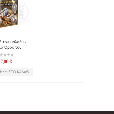
ό του Βαλαάμ -
ιο Όρος του
Βορρά
ting:
%
17,00 €
ΉΚΗ ΣΤΟ ΚΑΛΆΘΙ