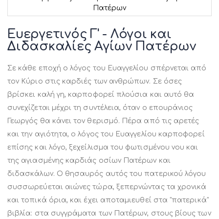
Πατέρων
Μετάβαση
στην
Ευεργετινός Γ' - Λόγοι και
αρχή
Διδασκαλίες Αγίων Πατέρων
της
συλλογής
εικόνων
Σε κάθε εποχή ο λόγος του Ευαγγελίου σπέρνεται από
τον Κύριο στις καρδιές των ανθρώπων. Σε όσες
βρίσκει καλή γη, καρποφορεί πλούσια και αυτό θα
συνεχίζεται μέχρι τη συντέλεια, όταν ο επουράνιος
Γεωργός θα κάνει τον θερισμό. Πέρα από τις αρετές
και την αγιότητα, ο λόγος του Ευαγγελίου καρποφορεί
επίσης και λόγο, ξεχείλισμα του φωτισμένου νου και
της αγιασμένης καρδιάς οσίων Πατέρων και
διδασκάλων. Ο θησαυρός αυτός του πατερικού λόγου
συσσωρεύεται αιώνες τώρα, ξεπερνώντας τα χρονικά
και τοπικά όρια, και έχει αποταμιευθεί στα "πατερικά"
βιβλία: στα συγγράματα των Πατέρων, στους βίους των