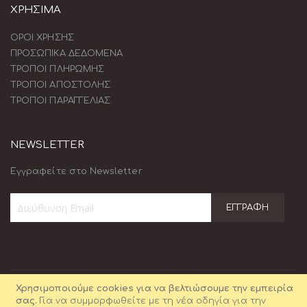
ΧΡΗΣΙΜΑ
ΟΡΟΙ ΧΡΗΣΗΣ
ΠΡΟΣΩΠΙΚΑ ΔΕΔΟΜΕΝΑ
ΤΡΟΠΟΙ ΠΛΗΡΩΜΗΣ
ΤΡΟΠΟΙ ΑΠΟΣΤΟΛΗΣ
ΤΡΟΠΟΙ ΠΑΡΑΓΓΕΛΙΑΣ
NEWSLETTER
Εγγραφείτε στο Newsletter
ΕΓΓΡΑΦΉ
Εγγραφή
στο
Ενημερωτικό
Δελτίο:
Χρησιμοποιούμε cookies για να βελτιώσουμε την εμπειρία
σας.
Για να συμμορφωθείτε με τη νέα οδηγία για την