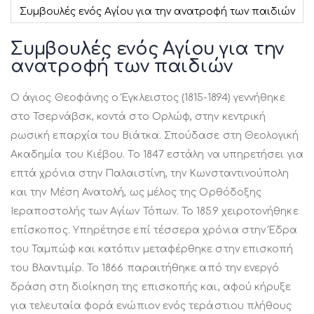
Συμβουλές ενός Αγίου για την ανατροφή των παιδιών
Μετάβαση
στην
Συμβουλές ενός Αγίου για την
αρχή
ανατροφή των παιδιών
της
συλλογής
εικόνων
O άγιος Θεοφάνης o Έγκλειστος (1815-1894) γεννήθηκε
στο Τσερνάβσκ, κοντά στο Ορλώφ, στην κεντρική
ρωσική επαρχία του Βιάτκα. Σπούδασε στη Θεολογική
Ακαδημία του Κιέβου. Το 1847 εστάλη να υπηρετήσει για
επτά χρόνια στην Παλαιστίνη, την Κωνσταντινούπολη
και την Μέση Ανατολή, ως μέλος της Ορθόδοξης
Ιεραποστολής των Αγίων Τόπων. Το 1859 χειροτονήθηκε
επίσκοπος. Υπηρέτησε επί τέσσερα χρόνια στην Έδρα
του Ταμπώφ και κατόπιν μεταφέρθηκε στην επισκοπή
του Βλαντιμίρ. Το 1866 παραιτήθηκε από την ενεργό
δράση στη διοίκηση της επισκοπής και, αφού κήρυξε
για τελευταία φορά ενώπιον ενός τεράστιου πλήθους