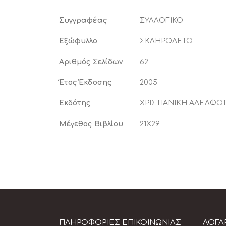
Περισσότερες
Συγγραφέας
ΣΥΛΛΟΓΙΚΟ
Πληροφορίες
Εξώφυλλο
ΣΚΛΗΡΟΔΕΤΟ
Αριθμός Σελίδων
62
Έτος Έκδοσης
2005
Εκδότης
ΧΡΙΣΤΙΑΝΙΚΗ ΑΔΕΛΦΟ
Μέγεθος Βιβλίου
21X29
ΠΛΗΡΟΦΟΡΊΕΣ ΕΠΙΚΟΙΝΩΝΊΑΣ
ΛΟΓΑ