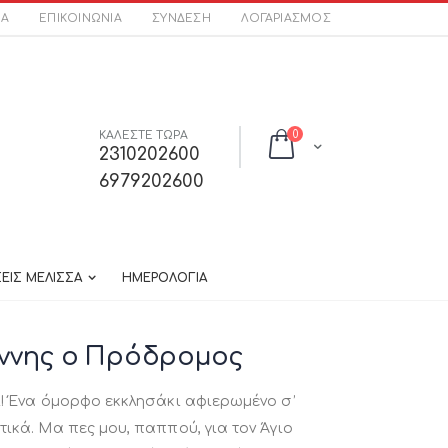
ΣΑ
ΕΠΙΚΟΙΝΩΝΊΑ
ΣΎΝΔΕΣΗ
ΛΟΓΑΡΙΑΣΜΌΣ
στοιχεία
ΚΑΛΕΣΤΕ ΤΩΡΑ
0
Cart
2310202600
6979202600
ΕΙΣ ΜΕΛΙΣΣΑ
ΗΜΕΡΟΛΟΓΙΑ
άννης ο Πρόδρομος
ι! Ένα όμορφο εκκλησάκι αφιερωμένο σ’
ικά. Μα πες μου, παππού, για τον Άγιο