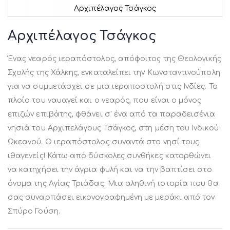
Αρχιπέλαγος Τσάγκος
Μετάβαση
στην
Αρχιπέλαγος Τσάγκος
αρχή
της
Ένας νεαρός ιεραπόστολος, απόφοιτος της Θεολογικής
συλλογής
εικόνων
Σχολής της Χάλκης, εγκαταλείπει την Κωνσταντινούπολη
για να συμμετάσχει σε μια ιεραποστολή στις Ινδίες. Το
πλοίο του ναυαγεί και ο νεαρός, που είναι ο μόνος
επιζών επιβάτης, φθάνει σ' ένα από τα παραδεισένια
νησιά του Αρχιπελάγους Τσάγκος, στη μέση του Ινδικού
Ωκεανού. Ο ιεραπόστολος συναντά στο νησί τους
ιθαγενείς! Κάτω από δύσκολες συνθήκες κατορθώνει
να κατηχήσει την άγρια φυλή και να την βαπτίσει στο
όνομα της Αγίας Τριάδας. Μια αληθινή ιστορία που θα
σας συναρπάσει εικονογραφημένη με μεράκι από τον
Σπύρο Γούση.