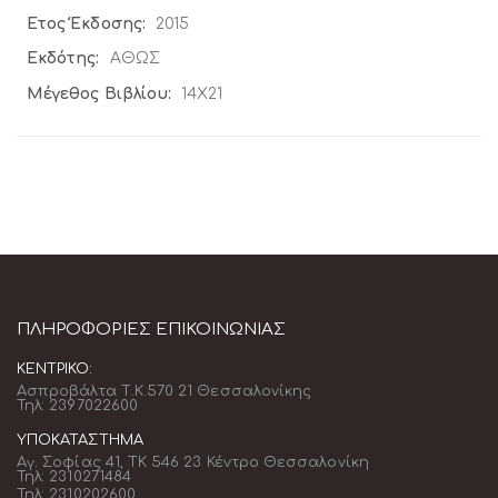
2015
ΑΘΩΣ
14X21
ΠΛΗΡΟΦΟΡΊΕΣ ΕΠΙΚΟΙΝΩΝΊΑΣ
ΚΕΝΤΡΙΚΌ:
Ασπροβάλτα Τ.Κ.570 21 Θεσσαλονίκης
Τηλ: 2397022600
ΥΠΟΚΑΤΆΣΤΗΜΑ
Αγ. Σοφίας 41, ΤΚ 546 23 Κέντρο Θεσσαλονίκη
Τηλ: 2310271484
Τηλ: 2310202600