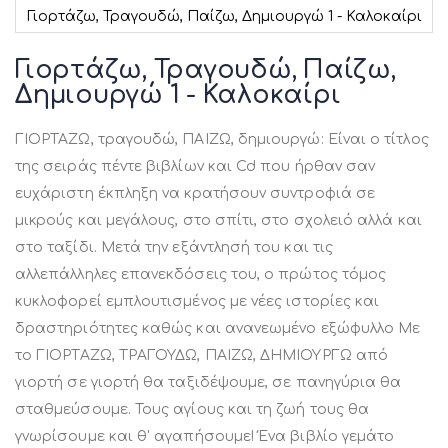
Γιορτάζω, Τραγουδώ, Παίζω, Δημιουργώ 1 - Καλοκαίρι
Μετάβαση
στην
Γιορτάζω, Τραγουδώ, Παίζω,
αρχή
Δημιουργώ 1 - Καλοκαίρι
της
συλλογής
εικόνων
ΓΙΟΡΤΑΖΩ, τραγουδώ, ΠΑΙΖΩ, δημιουργώ: Είναι ο τίτλος
της σειράς πέντε βιβλίων και Cd που ήρθαν σαν
ευχάριστη έκπληξη να κρατήσουν συντροφιά σε
μικρούς και μεγάλους, στο σπίτι, στο σχολειό αλλά και
στο ταξίδι. Μετά την εξάντλησή του και τις
αλλεπάλληλες επανεκδόσεις του, ο πρώτος τόμος
κυκλοφορεί εμπλουτισμένος με νέες ιστορίες και
δραστηριότητες καθώς και ανανεωμένο εξώφυλλο Με
τo ΓΙΟΡΤΑΖΩ, ΤΡΑΓΟΥΔΩ, ΠΑΙΖΩ, ΔΗΜΙΟΥΡΓΩ από
γιορτή σε γιορτή θα ταξιδέψουμε, σε πανηγύρια θα
σταθμεύσουμε. Τους αγίους και τη ζωή τους θα
γνωρίσουμε και θ' αγαπήσουμε! Ένα βιβλίο γεμάτο