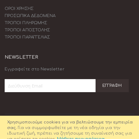
ΟΡΟΙ ΧΡΗΣΗΣ
ΠΡΟΣΩΠΙΚΑ ΔΕΔΟΜΕΝΑ
ΤΡΟΠΟΙ ΠΛΗΡΩΜΗΣ
ΤΡΟΠΟΙ ΑΠΟΣΤΟΛΗΣ
ΤΡΟΠΟΙ ΠΑΡΑΓΓΕΛΙΑΣ
NEWSLETTER
Εγγραφείτε στο Newsletter
ΕΓΓΡΑΦΉ
Εγγραφή
στο
Ενημερωτικό
Δελτίο:
Χρησιμοποιούμε cookies για να βελτιώσουμε την εμπειρία
σας.
Για να συμμορφωθείτε με τη νέα οδηγία για την
ιδιωτική ζωή, πρέπει να ζητήσουμε τη συναίνεσή σας για