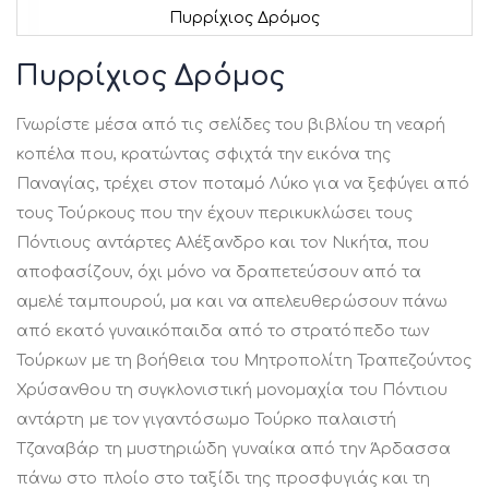
Πυρρίχιος Δρόμος
Μετάβαση
στην
Πυρρίχιος Δρόμος
αρχή
της
Γνωρίστε μέσα από τις σελίδες του βιβλίου τη νεαρή
συλλογής
εικόνων
κοπέλα που, κρατώντας σφιχτά την εικόνα της
Παναγίας, τρέχει στον ποταμό Λύκο για να ξεφύγει από
τους Τούρκους που την έχουν περικυκλώσει τους
Πόντιους αντάρτες Αλέξανδρο και τον Νικήτα, που
αποφασίζουν, όχι μόνο να δραπετεύσουν από τα
αμελέ ταμπουρού, μα και να απελευθερώσουν πάνω
από εκατό γυναικόπαιδα από το στρατόπεδο των
Τούρκων με τη βοήθεια του Μητροπολίτη Τραπεζούντος
Χρύσανθου τη συγκλονιστική μονομαχία του Πόντιου
αντάρτη με τον γιγαντόσωμο Τούρκο παλαιστή
Τζαναβάρ τη μυστηριώδη γυναίκα από την Άρδασσα
πάνω στο πλοίο στο ταξίδι της προσφυγιάς και τη