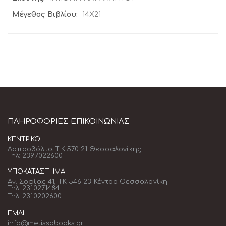
14Χ21
ΠΛΗΡΟΦΟΡΊΕΣ ΕΠΙΚΟΙΝΩΝΊΑΣ
ΚΕΝΤΡΙΚΌ:
Ασπροβάλτα Τ.Κ.570 21 Θεσσαλονίκης
Τηλ: 2397022600
ΥΠΟΚΑΤΆΣΤΗΜΑ
Αγ. Σοφίας 41, ΤΚ 546 23 Κέντρο Θεσσαλονίκη
Τηλ: 2310271484
Τηλ: 2310202600
EMAIL:
info@melissabooks.gr