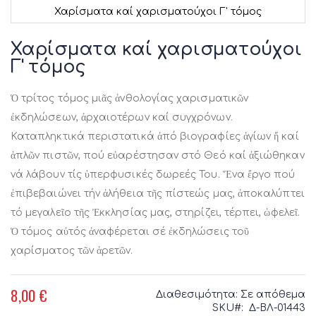
Χαρίσματα καί χαρισματούχοι Γ' τόμος
Μετάβαση
στην
Χαρίσματα καί χαρισματούχοι
αρχή
Γ' τόμος
της
συλλογής
εικόνων
Ὁ τρίτος τόμος μιᾶς ἀνθολογίας χαρισματικῶν
ἐκδηλώσεων, ἀρχαιοτέρων καί συγχρόνων.
Καταπληκτικά περιστατικά ἀπό βιογραφίες ἁγίων ἤ καί
ἁπλῶν πιστῶν, πού εὐαρέστησαν στό Θεό καί ἀξιώθηκαν
νά λάβουν τίς ὑπερφυσικές δωρεές Του. Ἕνα ἔργο πού
ἐπιβεβαιώνει τήν ἀλήθεια τῆς πίστεώς μας, ἀποκαλύπτει
τό μεγαλεῖο τῆς Ἐκκλησίας μας, στηρίζει, τέρπει, ὠφελεῖ.
Ὁ τόμος αὐτός ἀναφέρεται σέ ἐκδηλώσεις τοῦ
χαρίσματος τῶν ἀρετῶν.
8,00 €
Διαθεσιμότητα:
Σε απόθεμα
SKU
Δ-ΒΛ-01443