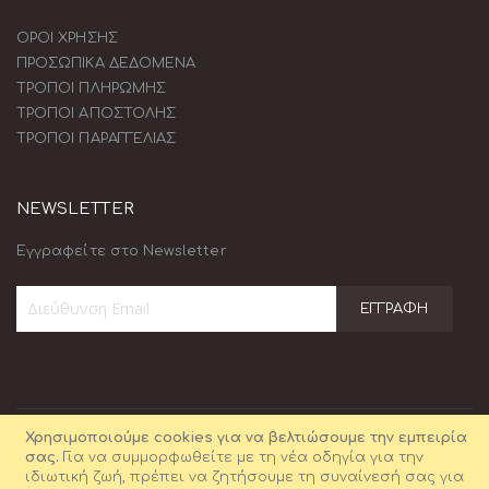
ΟΡΟΙ ΧΡΗΣΗΣ
ΠΡΟΣΩΠΙΚΑ ΔΕΔΟΜΕΝΑ
ΤΡΟΠΟΙ ΠΛΗΡΩΜΗΣ
ΤΡΟΠΟΙ ΑΠΟΣΤΟΛΗΣ
ΤΡΟΠΟΙ ΠΑΡΑΓΓΕΛΙΑΣ
NEWSLETTER
Εγγραφείτε στο Newsletter
ΕΓΓΡΑΦΉ
Εγγραφή
στο
Ενημερωτικό
Δελτίο:
Χρησιμοποιούμε cookies για να βελτιώσουμε την εμπειρία
σας.
Για να συμμορφωθείτε με τη νέα οδηγία για την
ιδιωτική ζωή, πρέπει να ζητήσουμε τη συναίνεσή σας για