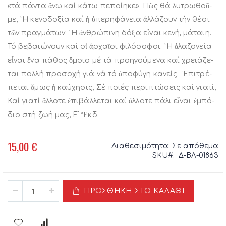
«τά πά­ντα ἄ­νω καί κά­τω πε­πο­ί­η­κε». Πῶς θά λυ­τρω­θοῦ­
με; ῾Η κε­νο­δο­ξί­α καί ἡ ὑ­πε­ρη­φά­νεια ἀλ­λά­ζουν τήν θέ­σι
τῶν πραγ­μά­των. ῾Η ἀν­θρώ­πι­νη δό­ξα εἷ­ναι κε­νή, μά­ται­η.
Τό βε­βαι­ώ­νουν καί οἱ ἀρ­χαῖ­οι φι­λό­σο­φοι. ῾Η ἀ­λα­ζο­νε­ί­α
εἶ­ναι ἕ­να πά­θος ὅ­μοι­ο μέ τά προ­η­γο­ύ­με­να καί χρει­ά­ζε­
ται πολ­λή προ­σο­χή γιά νά τό ἀ­πο­φύ­γη κα­νε­ίς. ᾽Ε­πι­τρέ­
πε­ται ὅ­μως ἡ κα­ύ­χη­σις; Σέ ποι­ές πε­ρι­πτώ­σεις καί για­τί;
Καί για­τί ἄλ­λο­τε ἐ­πι­βάλ­λε­ται καί ἄλ­λο­τε πά­λι εἶ­ναι ἐμ­πό­
διο στή ζωή μας; Ε΄ Ἔκ­δ.
15,00 €
Διαθεσιμότητα:
Σε απόθεμα
SKU
Δ-ΒΛ-01863
ΠΡΟΣΘΉΚΗ ΣΤΟ ΚΑΛΆΘΙ