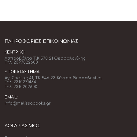
ΠΛΗΡΟΦΟΡΊΕΣ ΕΠΙΚΟΙΝΩΝΊΑΣ
ΚΕΝΤΡΙΚΌ:
Ασπροβάλτα Τ.Κ.570 21 Θεσσαλονίκης
Τηλ: 2397022600
ΥΠΟΚΑΤΆΣΤΗΜΑ
Αγ. Σοφίας 41, ΤΚ 546 23 Κέντρο Θεσσαλονίκη
Τηλ: 2310271484
Τηλ: 2310202600
EMAIL:
info@melissabooks.gr
ΛΟΓΑΡΙΑΣΜΟΣ