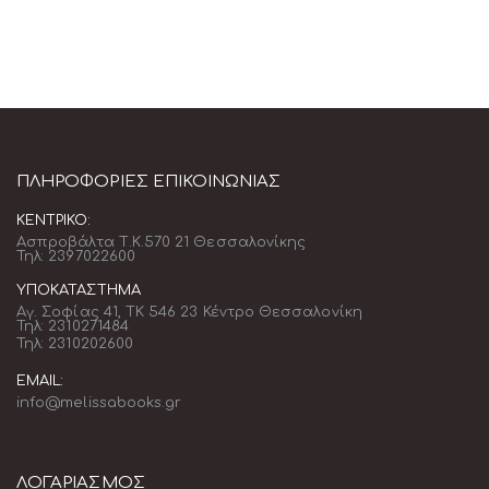
ΠΛΗΡΟΦΟΡΊΕΣ ΕΠΙΚΟΙΝΩΝΊΑΣ
ΚΕΝΤΡΙΚΌ:
Ασπροβάλτα Τ.Κ.570 21 Θεσσαλονίκης
Τηλ: 2397022600
ΥΠΟΚΑΤΆΣΤΗΜΑ
Αγ. Σοφίας 41, ΤΚ 546 23 Κέντρο Θεσσαλονίκη
Τηλ: 2310271484
Τηλ: 2310202600
EMAIL:
info@melissabooks.gr
ΛΟΓΑΡΙΑΣΜΟΣ