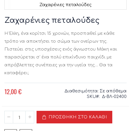
Ζαχαρένιες πεταλούδες
Μετάβαση
στην
Ζαχαρένιες πεταλούδες
αρχή
της
Η Έλλη, ένα κορίτσι 15 χρονών, προσπαθεί με κάθε
συλλογής
εικόνων
τρόπο να αποκτήσει το σώμα των ονείρων της.
Πιστεύει στις υποσχέσεις ενός άγνωστου Μάκη και
παρασύρεται σ’ ένα πολύ επικίνδυνο παιχνίδι με
απρόβλεπτες συνέπειες για την υγεία της… Θα τα
καταφέρει;
12,00 €
Διαθεσιμότητα:
Σε απόθεμα
SKU
Δ-ΒΛ-02400
ΠΡΟΣΘΉΚΗ ΣΤΟ ΚΑΛΆΘΙ