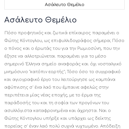
Ασάλευτο Θεμέλιο
Μετάβαση
στην
Ασάλευτο Θεμέλιο
αρχή
της
Πόσο προφητικός και ζωτικά επίκαιρος παραμένει ο
συλλογής
εικόνων
Φώτης Κόντογλου, ως επιφυλλιδογράφος σήμερα; Πόσο
ο πόνος και ο έρωτάς του για την Ρωμιοσύνη, που την
έζησε να αλλοτριώνεται παραμένει για το μέσο
σημερινό Έλληνα σημείο αναφοράς και όχι νοσταλγικό
μνημόσυνο "κατόπιν εορτής"; Τόσο όσο το συγγραφικό
και αγιογραφικό έργο του λειτούργησε ως καμπάνα
αφύπνισης σ' ένα λαό που έμπαινε αφελώς στην
περιπέτεια μίας νέας εποχής, με το έρμα της
παράδοσής του και τη σοφία των προγόνων του
ασυλλόγιστα καταφρονημένα και άχρηστα. Ναι ο
Φώτης Κόντογλου υπήρξε και υπάρχει ως δείκτης
πορείας σ' έναν λαό πολύ συχνά νυχτωμένο. Απόδειξη