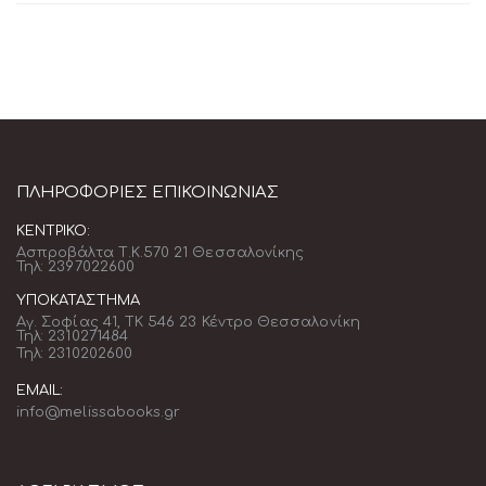
ΠΛΗΡΟΦΟΡΊΕΣ ΕΠΙΚΟΙΝΩΝΊΑΣ
ΚΕΝΤΡΙΚΌ:
Ασπροβάλτα Τ.Κ.570 21 Θεσσαλονίκης
Τηλ: 2397022600
ΥΠΟΚΑΤΆΣΤΗΜΑ
Αγ. Σοφίας 41, ΤΚ 546 23 Κέντρο Θεσσαλονίκη
Τηλ: 2310271484
Τηλ: 2310202600
EMAIL:
info@melissabooks.gr