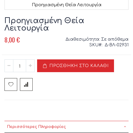
Προηγιασμένη Θεία Λειτουργία
Μετάβαση
στην
Προηγιασμένη Θεία
αρχή
Λειτουργία
της
συλλογής
8,00 €
Διαθεσιμότητα:
Σε απόθεμα
εικόνων
SKU
Δ-ΒΛ-02931
ΠΡΟΣΘΉΚΗ ΣΤΟ ΚΑΛΆΘΙ
Περισσότερες Πληροφορίες