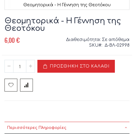
Θεομητορικά - Η Γέννηση της Θεοτόκου
Μετάβαση
στην
Θεομητορικά - Η Γέννηση της
αρχή
Θεοτόκου
της
συλλογής
6,00 €
Διαθεσιμότητα:
Σε απόθεμα
εικόνων
SKU
Δ-ΒΛ-02998
ΠΡΟΣΘΉΚΗ ΣΤΟ ΚΑΛΆΘΙ
Περισσότερες Πληροφορίες