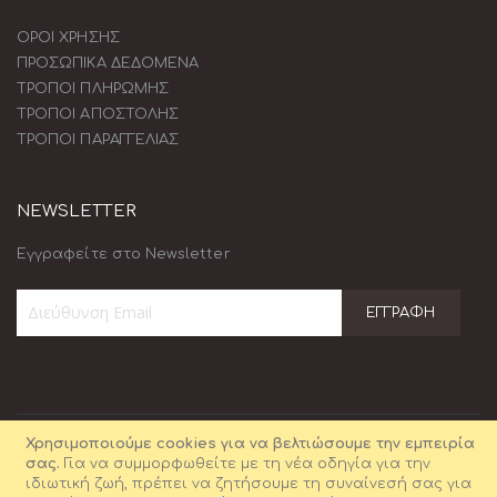
ΟΡΟΙ ΧΡΗΣΗΣ
ΠΡΟΣΩΠΙΚΑ ΔΕΔΟΜΕΝΑ
ΤΡΟΠΟΙ ΠΛΗΡΩΜΗΣ
ΤΡΟΠΟΙ ΑΠΟΣΤΟΛΗΣ
ΤΡΟΠΟΙ ΠΑΡΑΓΓΕΛΙΑΣ
NEWSLETTER
Εγγραφείτε στο Newsletter
ΕΓΓΡΑΦΉ
Εγγραφή
στο
Ενημερωτικό
Δελτίο:
Χρησιμοποιούμε cookies για να βελτιώσουμε την εμπειρία
σας.
Για να συμμορφωθείτε με τη νέα οδηγία για την
ιδιωτική ζωή, πρέπει να ζητήσουμε τη συναίνεσή σας για