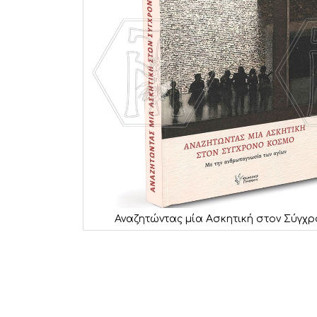
Αναζητώντας μία Ασκητική στον Σύγχ
Μετάβαση
στην
αρχή
της
συλλογής
εικόνων