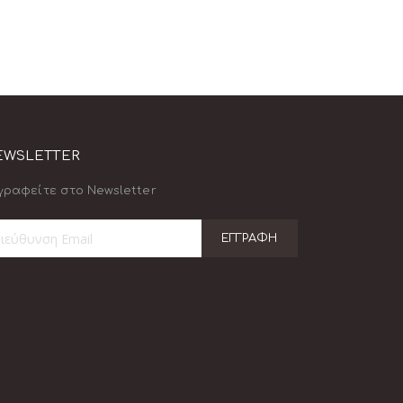
EWSLETTER
γραφείτε στο Newsletter
ΕΓΓΡΑΦΉ
γραφή
ο
ημερωτικό
τίο: