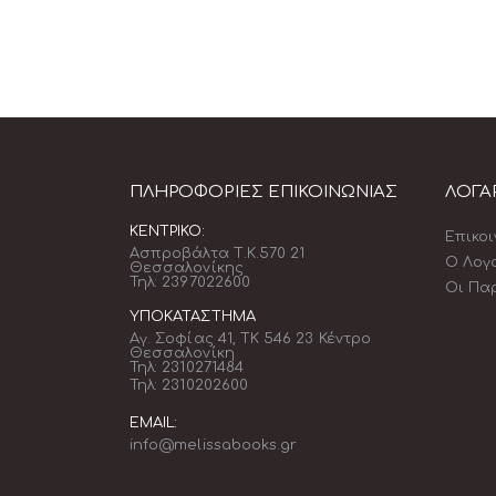
ΠΛΗΡΟΦΟΡΊΕΣ ΕΠΙΚΟΙΝΩΝΊΑΣ
ΛΟΓΑ
ΚΕΝΤΡΙΚΌ:
Επικο
Ασπροβάλτα Τ.Κ.570 21
Ο Λογ
Θεσσαλονίκης
Τηλ: 2397022600
Οι Πα
ΥΠΟΚΑΤΆΣΤΗΜΑ
Αγ. Σοφίας 41, ΤΚ 546 23 Κέντρο
Θεσσαλονίκη
Τηλ: 2310271484
Τηλ: 2310202600
EMAIL:
info@melissabooks.gr