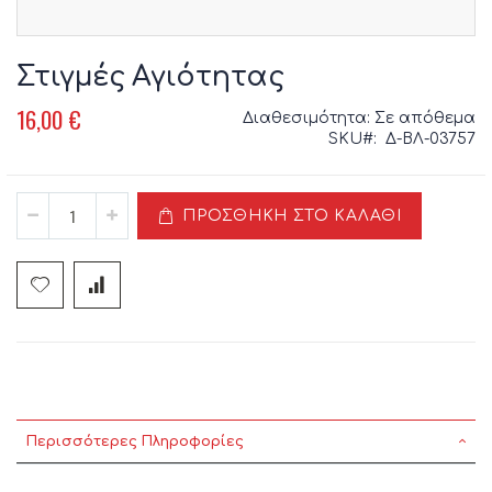
Μετάβαση
στην
Στιγμές Αγιότητας
αρχή
της
16,00 €
Διαθεσιμότητα:
Σε απόθεμα
συλλογής
SKU
Δ-ΒΛ-03757
εικόνων
ΠΡΟΣΘΉΚΗ ΣΤΟ ΚΑΛΆΘΙ
Περισσότερες Πληροφορίες