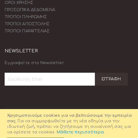
ΟΡΟΙ ΧΡΗΣΗΣ
ΠΡΟΣΩΠΙΚΑ ΔΕΔΟΜΕΝΑ
ΤΡΟΠΟΙ ΠΛΗΡΩΜΗΣ
ΤΡΟΠΟΙ ΑΠΟΣΤΟΛΗΣ
ΤΡΟΠΟΙ ΠΑΡΑΓΓΕΛΙΑΣ
NEWSLETTER
Εγγραφείτε στο Newsletter
ΕΓΓΡΑΦΉ
Εγγραφή
στο
Ενημερωτικό
Δελτίο:
Χρησιμοποιούμε cookies για να βελτιώσουμε την εμπειρία
σας.
Για να συμμορφωθείτε με τη νέα οδηγία για την
ιδιωτική ζωή, πρέπει να ζητήσουμε τη συναίνεσή σας για
να ορίσετε τα cookies.
Μάθετε περισσότερα
.
© Γραφικές Τέχνες ΜΕΛΙΣΣΑ. 2021. All Rights Reserved.