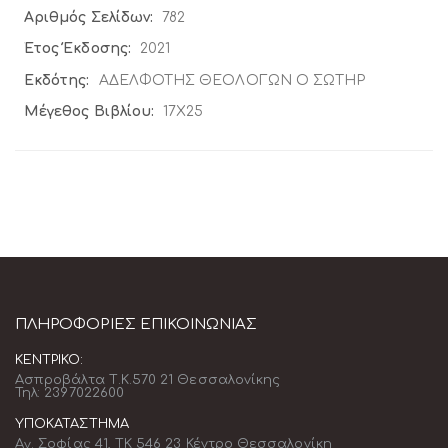
782
2021
ΑΔΕΛΦΟΤΗΣ ΘΕΟΛΟΓΩΝ Ο ΣΩΤΗΡ
17X25
ΠΛΗΡΟΦΟΡΊΕΣ ΕΠΙΚΟΙΝΩΝΊΑΣ
ΚΕΝΤΡΙΚΌ:
Ασπροβάλτα Τ.Κ.570 21 Θεσσαλονίκης
Τηλ: 2397022600
ΥΠΟΚΑΤΆΣΤΗΜΑ
Αγ. Σοφίας 41, ΤΚ 546 23 Κέντρο Θεσσαλονίκη