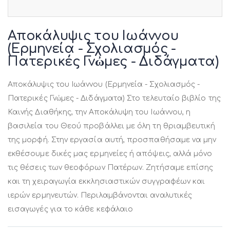
Μετάβαση
στην
Αποκάλυψις του Ιωάννου
αρχή
(Ερμηνεία - Σχολιασμός -
της
Πατερικές Γνὠμες - Διδάγματα)
συλλογής
εικόνων
Αποκάλυψις του Ιωάννου (Ερμηνεία - Σχολιασμός -
Πατερικές Γνὠμες - Διδάγματα) Στο τελευταίο βιβλίο της
Καινής Δια­θήκης, την Αποκάλυψη του Ιωάν­νου, η
βασιλεία του Θεού προβάλλει με όλη τη θριαμβευτική
της μορφή. Στην εργασία αυτή, προσπαθήσαμε να μην
εκθέσουμε δικές μας ερμηνείες ή απόψεις, αλλά μόνο
τις θέσεις των θεοφόρων Πατέρων. Ζητήσαμε επίσης
και τη χειραγωγία εκκλησιαστικών συγγραφέων και
ιερών ερμηνευτών. Περιλαμβάνονται αναλυτικές
εισαγωγές για το κάθε κεφάλαιο