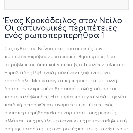
Μετάβαση
στην
Ένας Κροκόδειλος στον Νείλο -
αρχή
Οι αστυνομικές περιπέτειες
της
ενός ρωποπερπερήθρα 1
συλλογής
εικόνων
Στις όχθες του Νείλου, εκεί που οι σκιές των
πυραμίδων κρύβουν μυστικά και θησαυρούς, δυο
απρόβλεπτοι ιδιωτικοί ντετέκτιβ, ο Τιμολέων Τολ και ο
Ευρυβιάδης Ρυβ αναζητούν έναν εξαφανισμένο
κροκόδειλο. Μια καταιγιστική περιπέτεια με πολλή
δράση, έναν κρυμμένο θησαυρό, πολύ χιούμορ και…
πορτοκαλόφλουδες! Η ιστορία που εγκαινιάζει την νέα
παιδική σειρά «Οι αστυνομικές περιπέτειες ενός
ρωποπερπερήθρα» θα συναρπάσει τους μικρούς,
αλλά και τους μεγάλους αναγνώστες με την καθηλωτική
ροή της ιστορίας, τις ανατροπές και τους πανέξυπνους