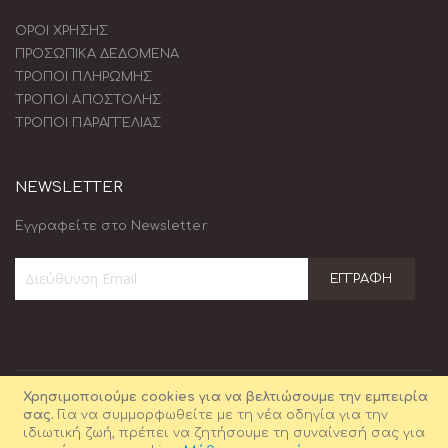
ΟΡΟΙ ΧΡΗΣΗΣ
ΠΡΟΣΩΠΙΚΑ ΔΕΔΟΜΕΝΑ
ΤΡΟΠΟΙ ΠΛΗΡΩΜΗΣ
ΤΡΟΠΟΙ ΑΠΟΣΤΟΛΗΣ
ΤΡΟΠΟΙ ΠΑΡΑΓΓΕΛΙΑΣ
NEWSLETTER
Εγγραφείτε στο Newsletter
ΕΓΓΡΑΦΉ
Εγγραφή
στο
Ενημερωτικό
Δελτίο:
Χρησιμοποιούμε cookies για να βελτιώσουμε την εμπειρία
σας.
Για να συμμορφωθείτε με τη νέα οδηγία για την
ιδιωτική ζωή, πρέπει να ζητήσουμε τη συναίνεσή σας για