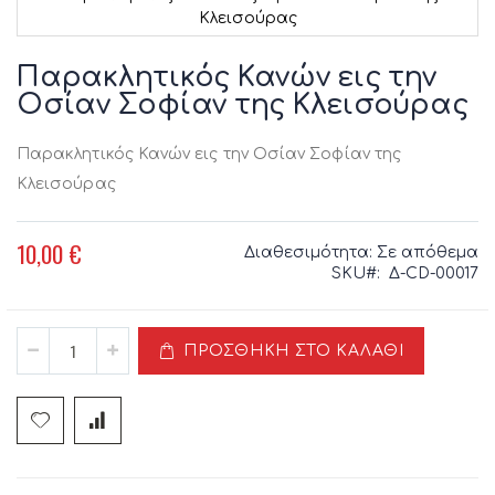
Κλεισούρας
Μετάβαση
στην
Παρακλητικός Κανών εις την
αρχή
Οσίαν Σοφίαν της Κλεισούρας
της
συλλογής
εικόνων
Παρακλητικός Κανών εις την Οσίαν Σοφίαν της
Κλεισούρας
10,00 €
Διαθεσιμότητα:
Σε απόθεμα
SKU
Δ-CD-00017
ΠΡΟΣΘΉΚΗ ΣΤΟ ΚΑΛΆΘΙ