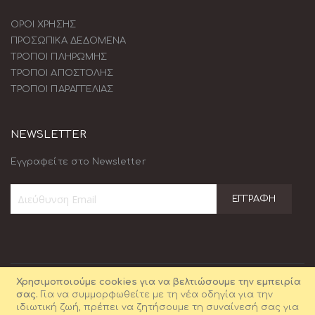
ΟΡΟΙ ΧΡΗΣΗΣ
ΠΡΟΣΩΠΙΚΑ ΔΕΔΟΜΕΝΑ
ΤΡΟΠΟΙ ΠΛΗΡΩΜΗΣ
ΤΡΟΠΟΙ ΑΠΟΣΤΟΛΗΣ
ΤΡΟΠΟΙ ΠΑΡΑΓΓΕΛΙΑΣ
NEWSLETTER
Εγγραφείτε στο Newsletter
ΕΓΓΡΑΦΉ
Εγγραφή
στο
Ενημερωτικό
Δελτίο:
Χρησιμοποιούμε cookies για να βελτιώσουμε την εμπειρία
σας.
Για να συμμορφωθείτε με τη νέα οδηγία για την
ιδιωτική ζωή, πρέπει να ζητήσουμε τη συναίνεσή σας για