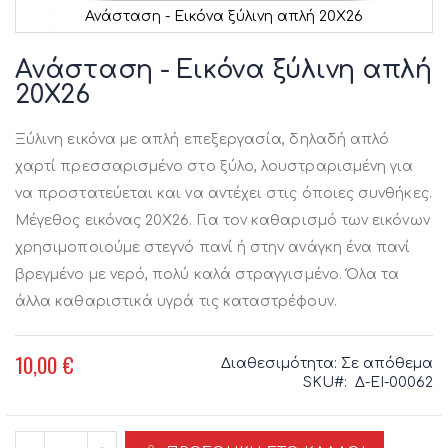
Ανάσταση - Εικόνα ξύλινη απλή 20X26
Μετάβαση
στην
Ανάσταση - Εικόνα ξύλινη απλή
αρχή
20X26
της
συλλογής
εικόνων
Ξύλινη εικόνα με απλή επεξεργασία, δηλαδή απλό
χαρτί πρεσσαρισμένο στο ξύλο, λουστραρισμένη για
να προστατεύεται και να αντέχει στις όποιες συνθήκες.
Μέγεθος εικόνας 20X26. Για τον καθαρισμό των εικόνων
χρησιμοποιούμε στεγνό πανί ή στην ανάγκη ένα πανί
βρεγμένο με νερό, πολύ καλά στραγγισμένο. Όλα τα
άλλα καθαριστικά υγρά τις καταστρέφουν.
10,00 €
Διαθεσιμότητα:
Σε απόθεμα
SKU
Δ-ΕΙ-00062