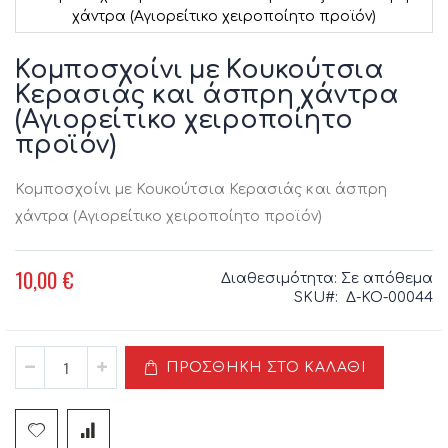
χάντρα (Αγιορείτικο χειροποίητο προϊόν)
Μετάβαση
στην
Κομποσχοίνι με Κουκούτσια
αρχή
Κερασιάς και άσπρη χάντρα
της
(Αγιορείτικο χειροποίητο
συλλογής
εικόνων
προϊόν)
Κομποσχοίνι με Κουκούτσια Κερασιάς και άσπρη
χάντρα (Αγιορείτικο χειροποίητο προϊόν)
10,00 €
Διαθεσιμότητα:
Σε απόθεμα
SKU
Δ-ΚΟ-00044
ΠΡΟΣΘΉΚΗ ΣΤΟ ΚΑΛΆΘΙ