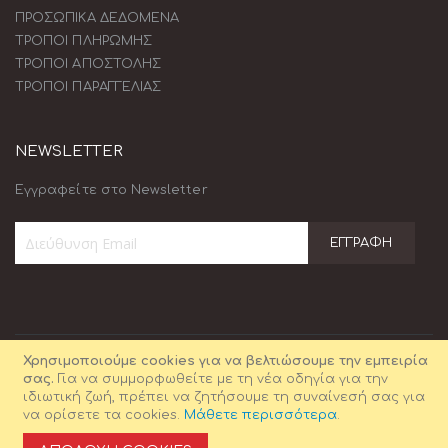
ΠΡΟΣΩΠΙΚΑ ΔΕΔΟΜΕΝΑ
ΤΡΟΠΟΙ ΠΛΗΡΩΜΗΣ
ΤΡΟΠΟΙ ΑΠΟΣΤΟΛΗΣ
ΤΡΟΠΟΙ ΠΑΡΑΓΓΕΛΙΑΣ
NEWSLETTER
Εγγραφείτε στο Newsletter
ΕΓΓΡΑΦΉ
Εγγραφή
στο
Ενημερωτικό
Δελτίο:
Χρησιμοποιούμε cookies για να βελτιώσουμε την εμπειρία
σας.
Για να συμμορφωθείτε με τη νέα οδηγία για την
ιδιωτική ζωή, πρέπει να ζητήσουμε τη συναίνεσή σας για
να ορίσετε τα cookies.
Μάθετε περισσότερα
.
© Γραφικές Τέχνες ΜΕΛΙΣΣΑ. 2021. All Rights Reserved.