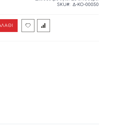
SKU
Δ-ΚΟ-00050
ΑΛΆΘΙ