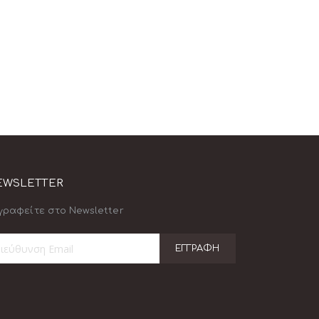
EWSLETTER
γραφείτε στο Newsletter
ΕΓΓΡΑΦΉ
γραφή
ο
ημερωτικό
τίο: