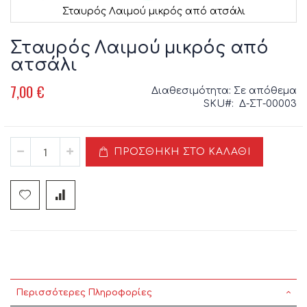
Σταυρός Λαιμού μικρός από ατσάλι
Μετάβαση
στην
Σταυρός Λαιμού μικρός από
αρχή
ατσάλι
της
συλλογής
7,00 €
Διαθεσιμότητα:
Σε απόθεμα
εικόνων
SKU
Δ-ΣΤ-00003
ΠΡΟΣΘΉΚΗ ΣΤΟ ΚΑΛΆΘΙ
Περισσότερες Πληροφορίες