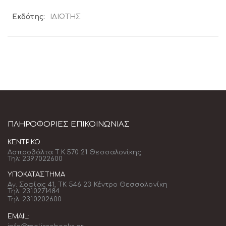
Περισσότερες
ΙΔΙΩΤΗΣ
Πληροφορίες
ΠΛΗΡΟΦΟΡΊΕΣ ΕΠΙΚΟΙΝΩΝΊΑΣ
ΚΕΝΤΡΙΚΌ:
Ασπροβάλτα Τ.Κ.570 21 Θεσσαλονίκης
Τηλ: 2397022600
ΥΠΟΚΑΤΆΣΤΗΜΑ
Αγ. Σοφίας 41, ΤΚ 546 23 Κέντρο Θεσσαλονίκη
Τηλ: 2310271484
Τηλ: 2310202600
EMAIL: