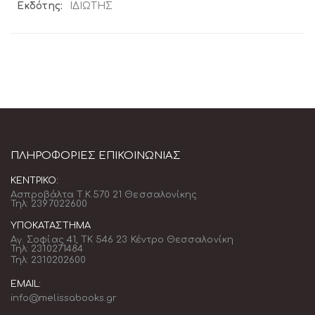
Περισσότερες
ΙΔΙΩΤΗΣ
Πληροφορίες
ΠΛΗΡΟΦΟΡΊΕΣ ΕΠΙΚΟΙΝΩΝΊΑΣ
ΚΕΝΤΡΙΚΌ:
Ασπροβάλτα Τ.Κ.570 21 Θεσσαλονίκης
Τηλ: 2397022600
ΥΠΟΚΑΤΆΣΤΗΜΑ
Αγ. Σοφίας 41, ΤΚ 546 23 Κέντρο Θεσσαλονίκη
Τηλ: 2310271484
Τηλ: 2310202600
EMAIL:
info@melissabooks.gr