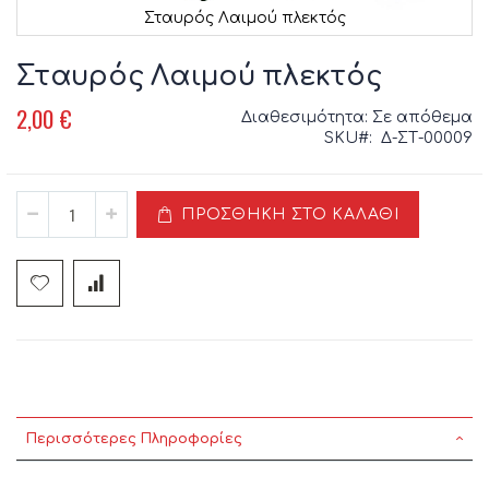
Σταυρός Λαιμού πλεκτός
Μετάβαση
στην
Σταυρός Λαιμού πλεκτός
αρχή
της
2,00 €
Διαθεσιμότητα:
Σε απόθεμα
συλλογής
SKU
Δ-ΣΤ-00009
εικόνων
ΠΡΟΣΘΉΚΗ ΣΤΟ ΚΑΛΆΘΙ
Περισσότερες Πληροφορίες