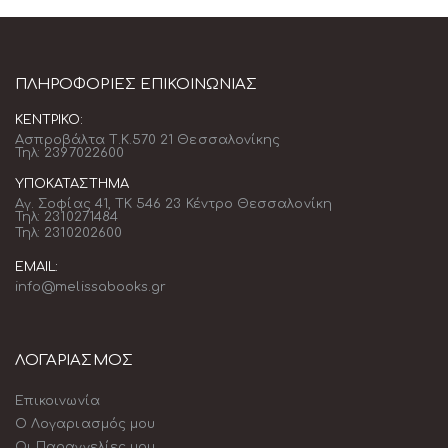
ΠΛΗΡΟΦΟΡΊΕΣ ΕΠΙΚΟΙΝΩΝΊΑΣ
ΚΕΝΤΡΙΚΌ:
Ασπροβάλτα Τ.Κ.570 21 Θεσσαλονίκης
Τηλ: 2397022600
ΥΠΟΚΑΤΆΣΤΗΜΑ
Αγ. Σοφίας 41, ΤΚ 546 23 Κέντρο Θεσσαλονίκη
Τηλ: 2310271484
Τηλ: 2310202600
EMAIL:
info@melissabooks.gr
ΛΟΓΑΡΙΑΣΜΟΣ
Επικοινωνία
Ο Λογαριασμός μου
Οι Παραγγελίες μου