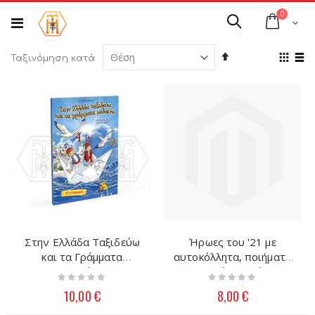
Μετάβαση
στοιχεί
0
στο
Cart
Αναζήτηση
περιεχόμενο
Φθίνουσα
Προ
Ταξινόμηση κατά
ταξινόμηση
ως
Πλέγμ
Λί
Στην Ελλάδα Ταξιδεύω
Ήρωες του '21 με
και τα Γράμματα
αυτοκόλλητα, ποιήματα
Μαθαίνω
και παιχνίδια Τεύχος 1
Rating:
Rating:
+ CD
0%
0%
10,00 €
8,00 €