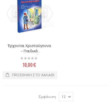
Έρχονται Χριστούγεννα
- Παιδικά
Χριστουγεννιάτικα
Rating:
Διηγήματα με
0%
10,00 €
Χειροτεχνίες
ΠΡΟΣΘΉΚΗ ΣΤΟ ΚΑΛΆΘΙ
Εμφάνιση