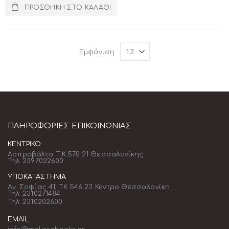
ΠΡΟΣΘΉΚΗ ΣΤΟ ΚΑΛΆΘΙ
Εμφάνιση
ΠΛΗΡΟΦΟΡΊΕΣ ΕΠΙΚΟΙΝΩΝΊΑΣ
ΚΕΝΤΡΙΚΌ:
Ασπροβάλτα Τ.Κ.570 21 Θεσσαλονίκης
Τηλ: 2397022600
ΥΠΟΚΑΤΆΣΤΗΜΑ
Αγ. Σοφίας 41, ΤΚ 546 23 Κέντρο Θεσσαλονίκη
Τηλ: 2310271484
Τηλ: 2310202600
EMAIL: