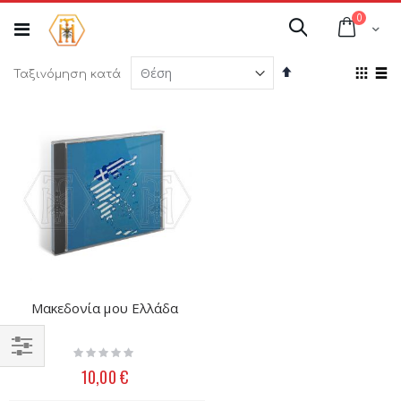
Μετάβαση
στοιχεί
0
στο
Cart
Αναζήτηση
περιεχόμενο
Φθίνουσα
Προ
Ταξινόμηση κατά
ταξινόμηση
ως
Πλέγμ
Λί
Μακεδονία μου Ελλάδα
Rating:
0%
Filter
10,00 €