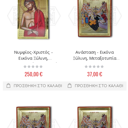
Νυμφίος-Χριστός -
Ανάσταση - Εικόνα
Εικόνα Ξύλινη,
Ξύλινη, Μεταξοτυπία
Μεταξοτυπία Στιλβωτό
19Χ15
Rating:
Rating:
60Χ40
0%
0%
250,00 €
37,00 €
ΠΡΟΣΘΉΚΗ ΣΤΟ ΚΑΛΆΘΙ
ΠΡΟΣΘΉΚΗ ΣΤΟ ΚΑΛΆΘΙ