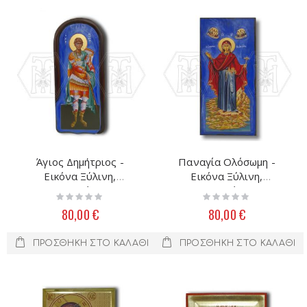
Άγιος Δημήτριος -
Παναγία Ολόσωμη -
Εικόνα Ξύλινη,
Εικόνα Ξύλινη,
Μεταξοτυπία 40Χ15
Μεταξοτυπία 40Χ15
Rating:
Rating:
0%
0%
80,00 €
80,00 €
ΠΡΟΣΘΉΚΗ ΣΤΟ ΚΑΛΆΘΙ
ΠΡΟΣΘΉΚΗ ΣΤΟ ΚΑΛΆΘΙ