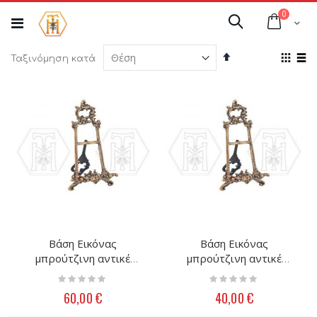
Μετάβαση
στοιχεί
0
στο
Cart
Αναζήτηση
περιεχόμενο
Φθίνουσα
Προ
Ταξινόμηση κατά
ταξινόμηση
ως
Πλέγμ
Λί
Βάση Εικόνας
Βάση Εικόνας
μπρούτζινη αντικέ
μπρούτζινη αντικέ
(7113/16NF)
(7113/16NF)
Rating:
Rating:
0%
0%
60,00 €
40,00 €