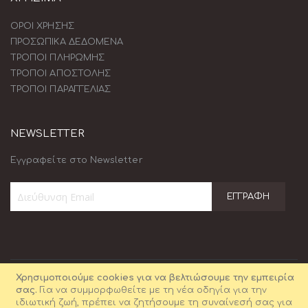
ΟΡΟΙ ΧΡΗΣΗΣ
ΠΡΟΣΩΠΙΚΑ ΔΕΔΟΜΕΝΑ
ΤΡΟΠΟΙ ΠΛΗΡΩΜΗΣ
ΤΡΟΠΟΙ ΑΠΟΣΤΟΛΗΣ
ΤΡΟΠΟΙ ΠΑΡΑΓΓΕΛΙΑΣ
NEWSLETTER
Εγγραφείτε στο Newsletter
ΕΓΓΡΑΦΉ
Εγγραφή
στο
Ενημερωτικό
Δελτίο:
Χρησιμοποιούμε cookies για να βελτιώσουμε την εμπειρία
σας.
Για να συμμορφωθείτε με τη νέα οδηγία για την
ιδιωτική ζωή, πρέπει να ζητήσουμε τη συναίνεσή σας για