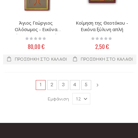
Άγιος Γεώργιος
Κοίμηση της Θεοτόκου -
Ολόσωμος - Εικόνα
Εικόνα ξύλινη απλή
Ξύλινη, Μεταξοτυπία
Rating:
Rating:
40Χ15
0%
0%
80,00 €
2,50 €
ΠΡΟΣΘΉΚΗ ΣΤΟ ΚΑΛΆΘΙ
ΠΡΟΣΘΉΚΗ ΣΤΟ ΚΑΛΆΘΙ
Σελίδα
Διαβάζετε αυτή τη στιγμή τη σελίδα
Σελίδα
Σελίδα
Σελίδα
Σελίδα
Σελίδα
Επόμενο
1
2
3
4
5
Εμφάνιση