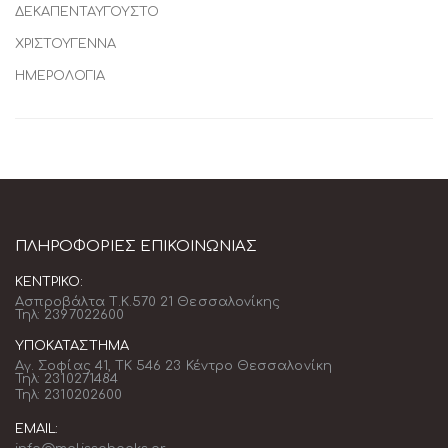
ΔΕΚΑΠΕΝΤΑΥΓΟΥΣΤΟ
ΧΡΙΣΤΟΥΓΕΝΝΑ
ΗΜΕΡΟΛΟΓΙΑ
ΠΛΗΡΟΦΟΡΊΕΣ ΕΠΙΚΟΙΝΩΝΊΑΣ
ΚΕΝΤΡΙΚΌ:
Ασπροβάλτα Τ.Κ.570 21 Θεσσαλονίκης
Τηλ: 2397022600
ΥΠΟΚΑΤΆΣΤΗΜΑ
Αγ. Σοφίας 41, ΤΚ 546 23 Κέντρο Θεσσαλονίκη
Τηλ: 2310271484
Τηλ: 2310202600
EMAIL: