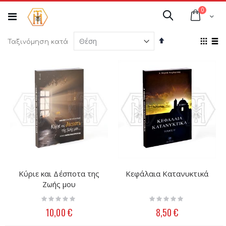
Μετάβαση
στοιχεί
0
στο
Cart
Αναζήτηση
περιεχόμενο
Φθίνουσα
Προ
Ταξινόμηση κατά
ταξινόμηση
ως
Πλέγμ
Λί
Κύριε και Δέσποτα της
Κεφάλαια Κατανυκτικά
Ζωής μου
Rating:
Rating:
0%
0%
10,00 €
8,50 €