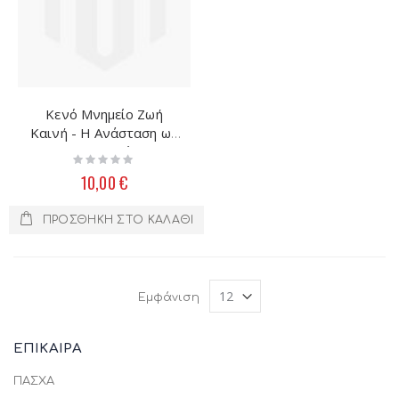
Κενό Μνημείο Ζωή
Καινή - Η Ανάσταση ως
Κλήση και Πρόκληση
Rating:
0%
10,00 €
ΠΡΟΣΘΉΚΗ ΣΤΟ ΚΑΛΆΘΙ
Εμφάνιση
ΕΠΙΚΑΙΡΑ
ΠΑΣΧΑ