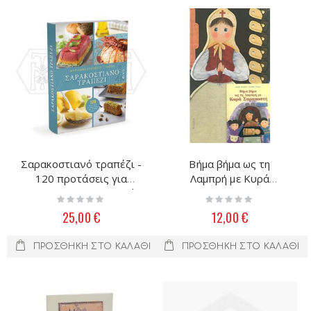
Σαρακοστιανό τραπέζι -
Βήμα βήμα ως τη
120 προτάσεις για
Λαμπρή με Κυρά
νηστήσιμα και υγιεινά
Σαρακοστή
Rating:
Rating:
πιάτα
0%
0%
25,00 €
12,00 €
ΠΡΟΣΘΉΚΗ ΣΤΟ ΚΑΛΆΘΙ
ΠΡΟΣΘΉΚΗ ΣΤΟ ΚΑΛΆΘΙ