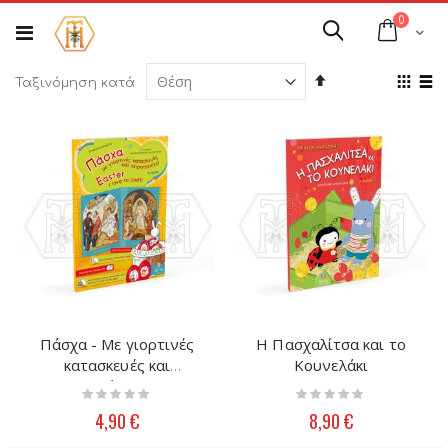
Μετάβαση
στοιχεί
0
στο
Cart
Αναζήτηση
περιεχόμενο
Φθίνουσα
Προ
Ταξινόμηση κατά
ταξινόμηση
ως
Πλέγμ
Λί
Πάσχα - Με γιορτινές
Η Πασχαλίτσα και το
κατασκευές και
Κουνελάκι
χειροτεχνίες/I love to
Rating:
Rating:
craft
0%
0%
4,90 €
8,90 €