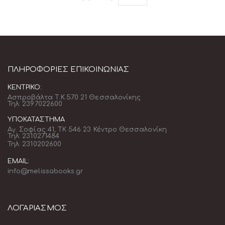
ΠΛΗΡΟΦΟΡΊΕΣ ΕΠΙΚΟΙΝΩΝΊΑΣ
ΚΕΝΤΡΙΚΌ:
Ασπροβάλτα Τ.Κ.570 21 Θεσσαλονίκης
Τηλ: 2397022600
ΥΠΟΚΑΤΆΣΤΗΜΑ
Αγ. Σοφίας 41, ΤΚ 546 23 Κέντρο Θεσσαλονίκη
Τηλ: 2310271484
Τηλ: 2310202600
EMAIL:
info@melissabooks.gr
ΛΟΓΑΡΙΑΣΜΟΣ