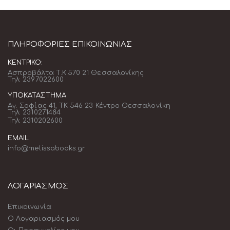
ΠΛΗΡΟΦΟΡΊΕΣ ΕΠΙΚΟΙΝΩΝΊΑΣ
ΚΕΝΤΡΙΚΌ:
Ασπροβάλτα Τ.Κ.570 21 Θεσσαλονίκης
Τηλ: 2397022600
ΥΠΟΚΑΤΆΣΤΗΜΑ
Αγ. Σοφίας 41, ΤΚ 546 23 Κέντρο Θεσσαλονίκη
Τηλ: 2310271484
Τηλ: 2310202600
EMAIL:
info@melissabooks.gr
ΛΟΓΑΡΙΑΣΜΟΣ
Επικοινωνία
Ο Λογαριασμός μου