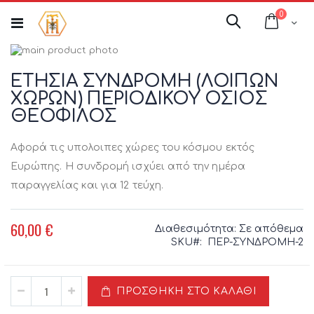
Μετάβαση
στοιχεί
0
στο
Cart
Αναζήτηση
περιεχόμενο
Μετάβαση
στο
Μετάβαση
τέλος
στην
ΕΤΗΣΙΑ ΣΥΝΔΡΟΜΗ (ΛΟΙΠΩΝ
της
αρχή
ΧΩΡΩΝ) ΠΕΡΙΟΔΙΚΟΥ ΟΣΙΟΣ
συλλογής
της
ΘΕΟΦΙΛΟΣ
εικόνων
συλλογής
εικόνων
Αφορά τις υπολοιπες χώρες του κόσμου εκτός
Ευρώπης. Η συνδρομή ισχύει από την ημέρα
παραγγελίας και για 12 τεύχη.
60,00 €
Διαθεσιμότητα:
Σε απόθεμα
SKU
ΠΕΡ-ΣΥΝΔΡΟΜΗ-2
ΠΡΟΣΘΉΚΗ ΣΤΟ ΚΑΛΆΘΙ