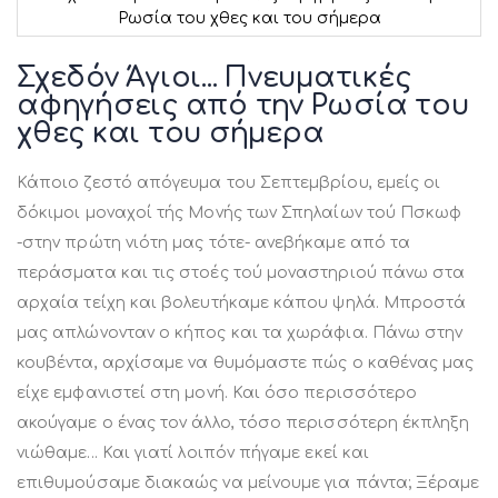
Ρωσία του χθες και του σήμερα
Μετάβαση
στην
Σχεδόν Άγιοι... Πνευματικές
αρχή
αφηγήσεις από την Ρωσία του
της
χθες και του σήμερα
συλλογής
εικόνων
Κάποιο ζεστό απόγευμα του Σεπτεμβρίου, εμείς οι
δόκιμοι μοναχοί τής Μονής των Σπηλαίων τού Πσκωφ
-στην πρώτη νιότη μας τότε- ανεβήκαμε από τα
περάσματα και τις στοές τού μοναστηριού πάνω στα
αρχαία τείχη και βολευτήκαμε κάπου ψηλά. Μπροστά
μας απλώνονταν ο κήπος και τα χωράφια. Πάνω στην
κουβέντα, αρχίσαμε να θυμόμαστε πώς ο καθένας μας
είχε εμφανιστεί στη μονή. Και όσο περισσότερο
ακούγαμε ο ένας τον άλλο, τόσο περισσότερη έκπληξη
νιώθαμε... Και γιατί λοιπόν πήγαμε εκεί και
επιθυμούσαμε διακαώς να μείνουμε για πάντα; Ξέραμε