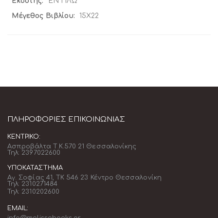
ΕΝ ΠΛΩ
15Χ22
ΠΛΗΡΟΦΟΡΊΕΣ ΕΠΙΚΟΙΝΩΝΊΑΣ
ΚΕΝΤΡΙΚΌ:
Ασπροβάλτα Τ.Κ.570 21 Θεσσαλονίκης
Τηλ: 2397022600
ΥΠΟΚΑΤΆΣΤΗΜΑ
Αγ. Σοφίας 41, ΤΚ 546 23 Κέντρο Θεσσαλονίκη
Τηλ: 2310271484
Τηλ: 2310202600
EMAIL:
info@melissabooks.gr