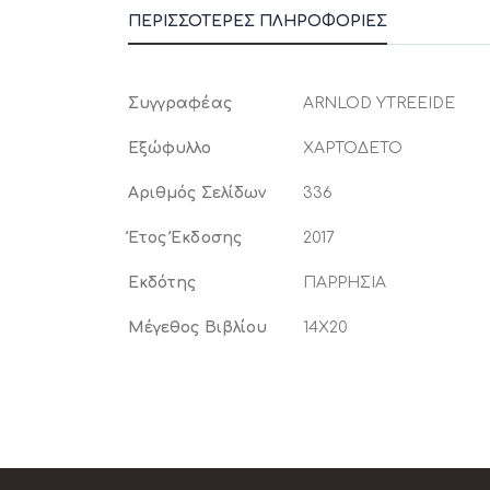
ΠΕΡΙΣΣΌΤΕΡΕΣ ΠΛΗΡΟΦΟΡΊΕΣ
Περισσότερες
Συγγραφέας
ARNLOD YTREEIDE
Πληροφορίες
Εξώφυλλο
ΧΑΡΤΟΔΕΤΟ
Αριθμός Σελίδων
336
Έτος Έκδοσης
2017
Εκδότης
ΠΑΡΡΗΣΙΑ
Μέγεθος Βιβλίου
14Χ20