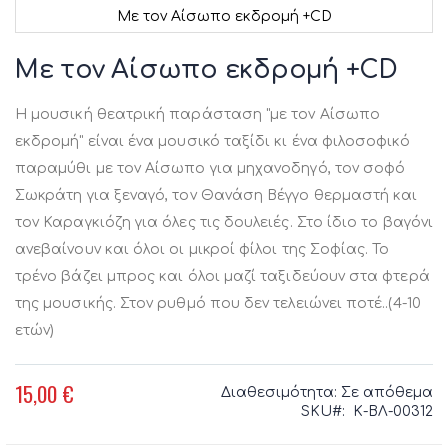
Με τον Αίσωπο εκδρομή +CD
Μετάβαση
στην
Με τον Αίσωπο εκδρομή +CD
αρχή
της
Η μουσική θεατρική παράσταση "με τον Αίσωπο
συλλογής
εικόνων
εκδρομή" είναι ένα μουσικό ταξίδι κι ένα φιλοσοφικό
παραμύθι με τον Αίσωπο για μηχανοδηγό, τον σοφό
Σωκράτη για ξεναγό, τον Θανάση Βέγγο θερμαστή και
τον Καραγκιόζη για όλες τις δουλειές. Στο ίδιο το βαγόνι
ανεβαίνουν και όλοι οι μικροί φίλοι της Σοφίας. Το
τρένο βάζει μπρος και όλοι μαζί ταξιδεύουν στα φτερά
της μουσικής. Στον ρυθμό που δεν τελειώνει ποτέ..(4-10
ετών)
15,00 €
Διαθεσιμότητα:
Σε απόθεμα
SKU
Κ-ΒΛ-00312