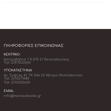
ΠΛΗΡΟΦΟΡΊΕΣ ΕΠΙΚΟΙΝΩΝΊΑΣ
ΚΕΝΤΡΙΚΌ:
Ασπροβάλτα Τ.Κ.570 21 Θεσσαλονίκης
Τηλ: 2397022600
ΥΠΟΚΑΤΆΣΤΗΜΑ
Αγ. Σοφίας 41, ΤΚ 546 23 Κέντρο Θεσσαλονίκη
Τηλ: 2310271484
Τηλ: 2310202600
EMAIL:
info@melissabooks.gr