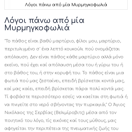
Λόγοι πάνω από μία Μυρμηγκοφωλιά
Μετάβαση
στην
Λόγοι πάνω από μία
αρχή
Μυρμηγκοφωλιά
της
συλλογής
εικόνων
"Το πάθος είναι βαθύ μαρτύριο, φίλοι μου, μαρτύριο,
περιτυλιγμένο σ' ένα λεπτό κουκούλι πού ονομάζεται
απόλαυση. Δεν είναι πάθος κάθε μαρτύριο αλλά μόνο
εκείνο, πού έχει καί απόλαυση μέσα του ή γύρω του ή
στο βάθος του, ή στην κορυφή του. Το πάθος είναι μια
φωτιά πού μας ζεσταίνει, επειδή βρίσκεται κοντά μας,
καί μας καίει, επειδή βρίσκεται πάρα πολύ κοντά μας.
Τί φοβάστε περισσότερο εσείς: να καείται στη φωτιά ή
να πνιγείτε στο νερό σβήνοντας την πυρκαγιά;" Ο Άγιος
Νικόλαος της Σερβίας (Βελιμίροβιτς) μέσα από τον
ποιητικό του λόγο, τίς εικόνες καί τους μύθους, μας
αφηγείται την περιπέτεια της πνευματικής ζωής του