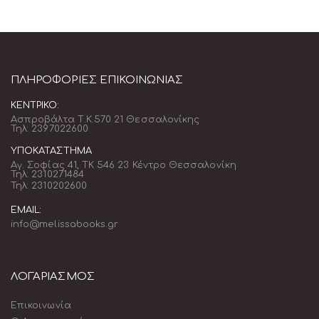
ΠΛΗΡΟΦΟΡΊΕΣ ΕΠΙΚΟΙΝΩΝΊΑΣ
ΚΕΝΤΡΙΚΌ:
Ασπροβάλτα Τ.Κ.570 21 Θεσσαλονίκης
Τηλ: 2397022600
ΥΠΟΚΑΤΆΣΤΗΜΑ
Αγ. Σοφίας 41, ΤΚ 546 23 Κέντρο Θεσσαλονίκη
Τηλ: 2310271484
Τηλ: 2310202600
EMAIL:
info@melissabooks.gr
ΛΟΓΑΡΙΑΣΜΟΣ
Επικοινωνία