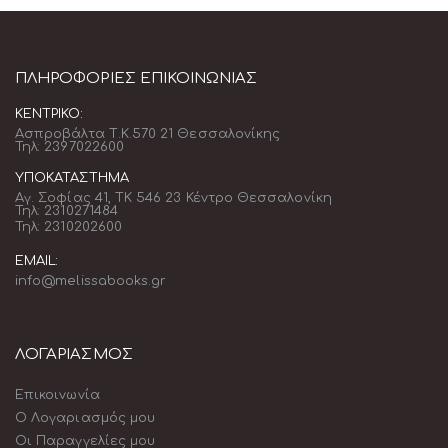
ΠΛΗΡΟΦΟΡΊΕΣ ΕΠΙΚΟΙΝΩΝΊΑΣ
ΚΕΝΤΡΙΚΌ:
Ασπροβάλτα Τ.Κ.570 21 Θεσσαλονίκης
Τηλ: 2397022600
ΥΠΟΚΑΤΆΣΤΗΜΑ
Αγ. Σοφίας 41, ΤΚ 546 23 Κέντρο Θεσσαλονίκη
Τηλ: 2310271484
Τηλ: 2310202600
EMAIL:
info@melissabooks.gr
ΛΟΓΑΡΙΑΣΜΟΣ
Επικοινωνία
Ο Λογαριασμός μου
Οι Παραγγελίες μου