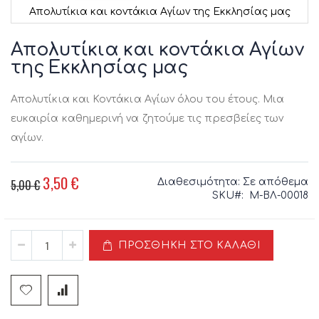
Απολυτίκια και κοντάκια Αγίων της Eκκλησίας μας
Μετάβαση
στην
Απολυτίκια και κοντάκια Αγίων
αρχή
της Eκκλησίας μας
της
συλλογής
εικόνων
Απολυτίκια και Κοντάκια Αγίων όλου του έτους. Μια
ευκαιρία καθημερινή να ζητούμε τις πρεσβείες των
αγίων.
3,50 €
Ειδική
5,00 €
Διαθεσιμότητα:
Σε απόθεμα
Τιμή
SKU
Μ-ΒΛ-00018
ΠΡΟΣΘΉΚΗ ΣΤΟ ΚΑΛΆΘΙ