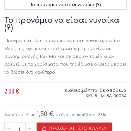
Το προνόμιο να είσαι γυναίκα (9)
Μετάβαση
στην
Το προνόμιο να είσαι γυναίκα
αρχή
(9)
της
συλλογής
εικόνων
Πραγματικά είναι προνόμιο να είσαι γυναίκα, γιατί ο
Θεός της έχει κάνει την εξεραιτική τιμή νε γίνεται
συνδημιουργός Του. Μα και σε όποιον τομέα κι αν
βρεθεί, με τα χαρίσματα που της έδωσε ο Θεός μπορεί
να δώσει ό,τι καλύτερο.
2,00 €
Διαθεσιμότητα:
Σε απόθεμα
SKU
Μ-ΒΛ-00034
1,50 €
Αγοράστε 10 με
το ένα και
κερδίστε
25
%
ΠΡΟΣΘΉΚΗ ΣΤΟ ΚΑΛΆΘΙ