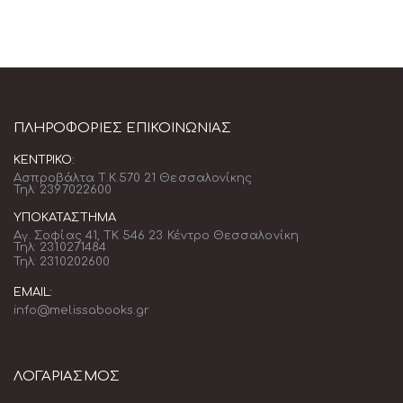
ΠΛΗΡΟΦΟΡΊΕΣ ΕΠΙΚΟΙΝΩΝΊΑΣ
ΚΕΝΤΡΙΚΌ:
Ασπροβάλτα Τ.Κ.570 21 Θεσσαλονίκης
Τηλ: 2397022600
ΥΠΟΚΑΤΆΣΤΗΜΑ
Αγ. Σοφίας 41, ΤΚ 546 23 Κέντρο Θεσσαλονίκη
Τηλ: 2310271484
Τηλ: 2310202600
EMAIL:
info@melissabooks.gr
ΛΟΓΑΡΙΑΣΜΟΣ