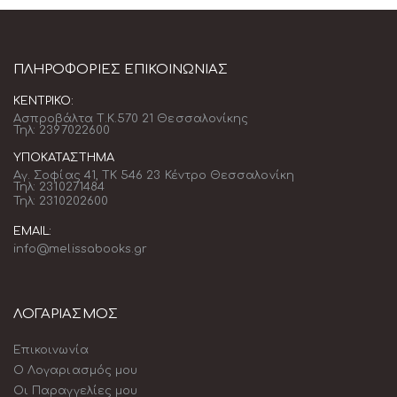
ΠΛΗΡΟΦΟΡΊΕΣ ΕΠΙΚΟΙΝΩΝΊΑΣ
ΚΕΝΤΡΙΚΌ:
Ασπροβάλτα Τ.Κ.570 21 Θεσσαλονίκης
Τηλ: 2397022600
ΥΠΟΚΑΤΆΣΤΗΜΑ
Αγ. Σοφίας 41, ΤΚ 546 23 Κέντρο Θεσσαλονίκη
Τηλ: 2310271484
Τηλ: 2310202600
EMAIL:
info@melissabooks.gr
ΛΟΓΑΡΙΑΣΜΟΣ
Επικοινωνία
Ο Λογαριασμός μου
Οι Παραγγελίες μου