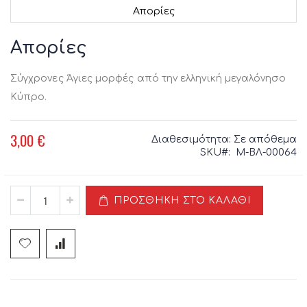
Απορίες
Μετάβαση
στην
Απορίες
αρχή
της
Σύγχρονες Άγιες μορφές από την ελληνική μεγαλόνησο
συλλογής
εικόνων
Κύπρο.
3,00 €
Διαθεσιμότητα:
Σε απόθεμα
SKU
Μ-ΒΛ-00064
ΠΡΟΣΘΉΚΗ ΣΤΟ ΚΑΛΆΘΙ