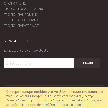
ΟΡΟΙ ΧΡΗΣΗΣ
ΠΡΟΣΩΠΙΚΑ ΔΕΔΟΜΕΝΑ
ΤΡΟΠΟΙ ΠΛΗΡΩΜΗΣ
ΤΡΟΠΟΙ ΑΠΟΣΤΟΛΗΣ
ΤΡΟΠΟΙ ΠΑΡΑΓΓΕΛΙΑΣ
NEWSLETTER
Εγγραφείτε στο Newsletter
ΕΓΓΡΑΦΉ
Εγγραφή
στο
Ενημερωτικό
Δελτίο:
Χρησιμοποιούμε cookies για να βελτιώσουμε την εμπειρία
σας.
Για να συμμορφωθείτε με τη νέα οδηγία για την
ιδιωτική ζωή, πρέπει να ζητήσουμε τη συναίνεσή σας για
να ορίσετε τα cookies.
Μάθετε περισσότερα
.