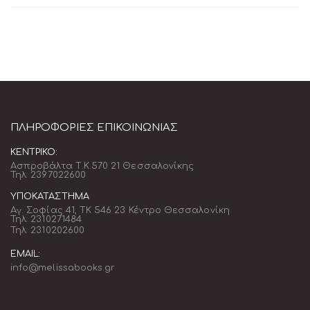
ΠΛΗΡΟΦΟΡΊΕΣ ΕΠΙΚΟΙΝΩΝΊΑΣ
ΚΕΝΤΡΙΚΌ:
Ασπροβάλτα Τ.Κ.570 21 Θεσσαλονίκης
Τηλ: 2397022600
ΥΠΟΚΑΤΆΣΤΗΜΑ
Αγ. Σοφίας 41, ΤΚ 546 23 Κέντρο Θεσσαλονίκη
Τηλ: 2310271484
Τηλ: 2310202600
EMAIL:
info@melissabooks.gr