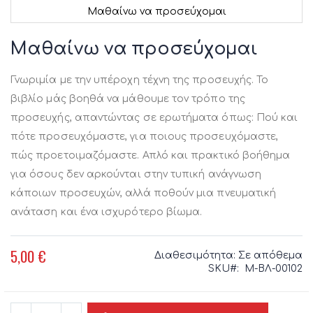
Μαθαίνω να προσεύχομαι
Μετάβαση
στην
Μαθαίνω να προσεύχομαι
αρχή
της
Γνωριμία με την υπέροχη τέχνη της προσευχής. Το
συλλογής
εικόνων
βιβλίο μάς βοηθά να μάθουμε τον τρόπο της
προσευχής, απαντώντας σε ερωτήματα όπως: Πού και
πότε προσευχόμαστε, για ποιους προσευχόμαστε,
πώς προετοιμαζόμαστε. Απλό και πρακτικό βοήθημα
για όσους δεν αρκούνται στην τυπική ανάγνωση
κάποιων προσευχών, αλλά ποθούν μια πνευματική
ανάταση και ένα ισχυρότερο βίωμα.
5,00 €
Διαθεσιμότητα:
Σε απόθεμα
SKU
Μ-ΒΛ-00102