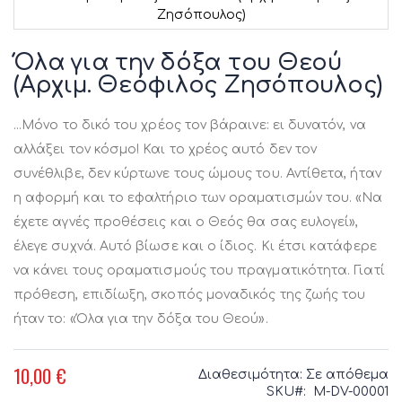
Ζησόπουλος)
Μετάβαση
στην
Όλα για την δόξα του Θεού
αρχή
(Αρχιμ. Θεόφιλος Ζησόπουλος)
της
συλλογής
εικόνων
...Μόνο το δικό του χρέος τον βάραινε: ει δυνατόν, να
αλλάξει τον κόσμο! Και το χρέος αυτό δεν τον
συνέθλιβε, δεν κύρτωνε τους ώμους του. Αντίθετα, ήταν
η αφορμή και το εφαλτήριο των οραματισμών του. «Να
έχετε αγνές προθέσεις και ο Θεός θα σας ευλογεί»,
έλεγε συχνά. Αυτό βίωσε και ο ίδιος. Κι έτσι κατάφερε
να κάνει τους οραματισμούς του πραγματικότητα. Γιατί
πρόθεση, επιδίωξη, σκοπός μοναδικός της ζωής του
ήταν το: «Όλα για την δόξα του Θεού».
10,00 €
Διαθεσιμότητα:
Σε απόθεμα
SKU
M-DV-00001