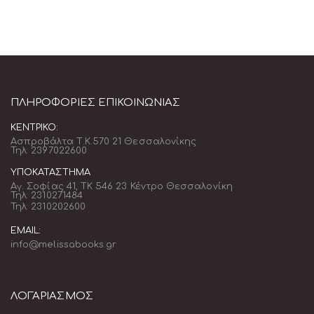
ΠΛΗΡΟΦΟΡΊΕΣ ΕΠΙΚΟΙΝΩΝΊΑΣ
ΚΕΝΤΡΙΚΌ:
Ασπροβάλτα Τ.Κ.570 21 Θεσσαλονίκης
Τηλ: 2397022600
ΥΠΟΚΑΤΆΣΤΗΜΑ
Αγ. Σοφίας 41, ΤΚ 546 23 Κέντρο Θεσσαλονίκη
Τηλ: 2310271484
Τηλ: 2310202600
EMAIL:
info@melissabooks.gr
ΛΟΓΑΡΙΑΣΜΟΣ