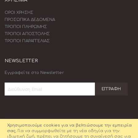
ΧΡΗΣΙΜΑ
ΟΡΟΙ ΧΡΗΣΗΣ
ΠΡΟΣΩΠΙΚΑ ΔΕΔΟΜΕΝΑ
ΤΡΟΠΟΙ ΠΛΗΡΩΜΗΣ
ΤΡΟΠΟΙ ΑΠΟΣΤΟΛΗΣ
ΤΡΟΠΟΙ ΠΑΡΑΓΓΕΛΙΑΣ
NEWSLETTER
Εγγραφείτε στο Newsletter
ΕΓΓΡΑΦΉ
Εγγραφή
στο
Ενημερωτικό
Δελτίο:
Χρησιμοποιούμε cookies για να βελτιώσουμε την εμπειρία
σας.
Για να συμμορφωθείτε με τη νέα οδηγία για την
ιδιωτική ζωή, πρέπει να ζητήσουμε τη συναίνεσή σας για