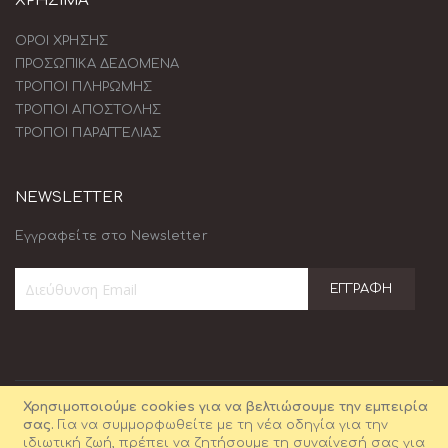
ΧΡΗΣΙΜΑ
ΟΡΟΙ ΧΡΗΣΗΣ
ΠΡΟΣΩΠΙΚΑ ΔΕΔΟΜΕΝΑ
ΤΡΟΠΟΙ ΠΛΗΡΩΜΗΣ
ΤΡΟΠΟΙ ΑΠΟΣΤΟΛΗΣ
ΤΡΟΠΟΙ ΠΑΡΑΓΓΕΛΙΑΣ
NEWSLETTER
Εγγραφείτε στο Newsletter
ΕΓΓΡΑΦΉ
Εγγραφή
στο
Ενημερωτικό
Δελτίο:
Χρησιμοποιούμε cookies για να βελτιώσουμε την εμπειρία
σας.
Για να συμμορφωθείτε με τη νέα οδηγία για την
ιδιωτική ζωή, πρέπει να ζητήσουμε τη συναίνεσή σας για