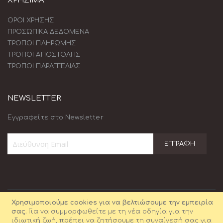
ΧΡΗΣΙΜΑ
ΟΡΟΙ ΧΡΗΣΗΣ
ΠΡΟΣΩΠΙΚΑ ΔΕΔΟΜΕΝΑ
ΤΡΟΠΟΙ ΠΛΗΡΩΜΗΣ
ΤΡΟΠΟΙ ΑΠΟΣΤΟΛΗΣ
ΤΡΟΠΟΙ ΠΑΡΑΓΓΕΛΙΑΣ
NEWSLETTER
Εγγραφείτε στο Newsletter
ΕΓΓΡΑΦΉ
Εγγραφή
στο
Ενημερωτικό
Δελτίο:
Χρησιμοποιούμε cookies για να βελτιώσουμε την εμπειρία
σας.
Για να συμμορφωθείτε με τη νέα οδηγία για την
ιδιωτική ζωή, πρέπει να ζητήσουμε τη συναίνεσή σας για